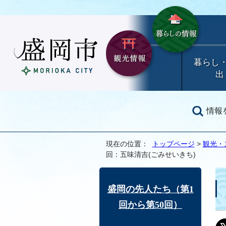
暮らし
出
情報
現在の位置：
トップページ
>
観光・
回：五味清吉(ごみせいきち)
盛岡の先人たち（第1
回から第50回）