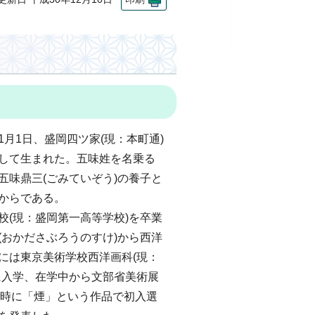
)1月1日、盛岡四ツ家(現：本町通)
して生まれた。五味姓を名乗る
五味鼎三(ごみていぞう)の養子と
ころからである。
中学校(現：盛岡第一高等学校)を卒業
(おかださぶろうのすけ)から西洋
年)には東京美術学校西洋画科(現：
に入学、在学中から文部省美術展
の時に「煙」という作品で初入選