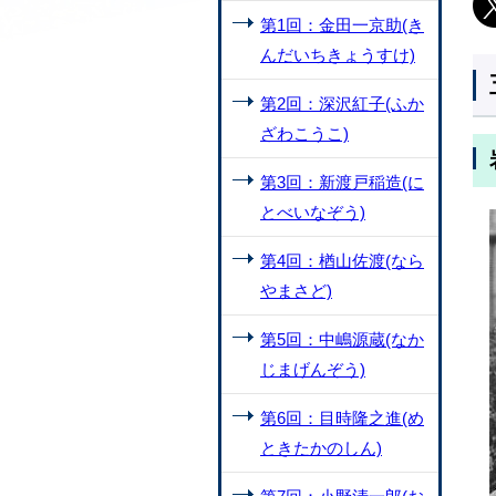
第1回：金田一京助(き
んだいちきょうすけ)
第2回：深沢紅子(ふか
ざわこうこ)
第3回：新渡戸稲造(に
とべいなぞう)
第4回：楢山佐渡(なら
やまさど)
第5回：中嶋源蔵(なか
じまげんぞう)
第6回：目時隆之進(め
ときたかのしん)