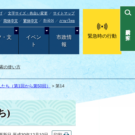
げ
文字サイズ・色合い変更
サイトマップ
한국어
ภาษาไทย
简体中文
繁体中文
目的別で探す
緊急時の行動
ツ・文
イベン
市政情
ト
報
索の使い方
たち（第1回から第50回）
> 第14
ち)
新日 平成30年12月10日
印刷