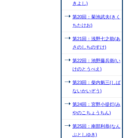
きよし)
第20回：菊池武夫(きく
ちたけお)
第21回：浅野七之助(あ
さのしちのすけ)
第22回：池野藤兵衛(い
けのとうべえ)
第23回：柴内魁三(しば
ないかいぞう)
第24回：宮野小提灯(み
やのこちょうちん)
第25回：南部利恭(なん
ぶとしゆき)