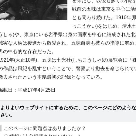
を果たし、以後も多くの作品
戦前の五味は東京を中心に活
とも関わり続けた。1910年(
っこうかい)をはじめ、清水
うしゃ)や、東京にいる岩手県出身の画家を中心に結成された
誠実な人柄は後進から敬愛され、五味自身も彼らの指導に努め
界の中心的な存在だった。
1921年(大正10年)、五味は七光社(しちこうしゃ)の展覧会
の作品は風紀を乱すということで、警察より撤去を命じられて
撤去されたという本県最初の記録となっている。
掲載日：平成17年4月25日
よりよいウェブサイトにするために、このページにどのよう
さい。
このページに問題点はありましたか？