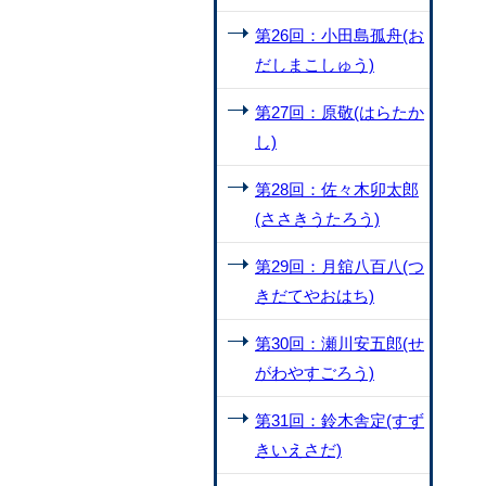
第26回：小田島孤舟(お
だしまこしゅう)
第27回：原敬(はらたか
し)
第28回：佐々木卯太郎
(ささきうたろう)
第29回：月舘八百八(つ
きだてやおはち)
第30回：瀬川安五郎(せ
がわやすごろう)
第31回：鈴木舎定(すず
きいえさだ)