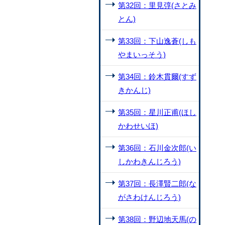
第32回：里見弴(さとみ
とん)
第33回：下山逸蒼(しも
やまいっそう)
第34回：鈴木貫爾(すず
きかんじ)
第35回：星川正甫(ほし
かわせいほ)
第36回：石川金次郎(い
しかわきんじろう)
第37回：長澤賢二郎(な
がさわけんじろう)
第38回：野辺地天馬(の