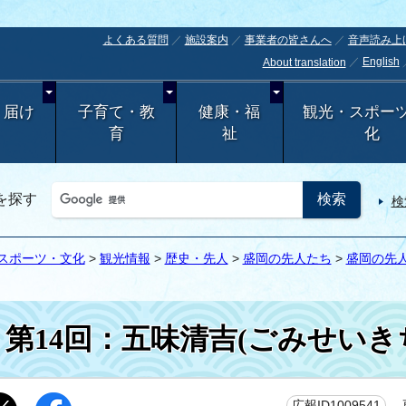
よくある質問
施設案内
事業者の皆さんへ
音声読み上
English
About translation
・届け
子育て・教
健康・福
観光・スポー
育
祉
化
を探す
検
スポーツ・文化
>
観光情報
>
歴史・先人
>
盛岡の先人たち
>
盛岡の先人
第14回：五味清吉(ごみせいき
更
広報ID1009541