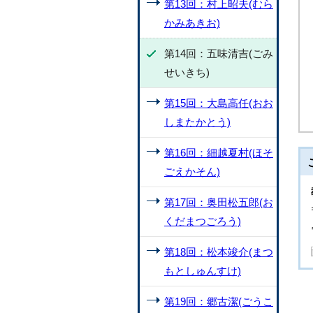
第13回：村上昭夫(むら
かみあきお)
第14回：五味清吉(ごみ
せいきち)
第15回：大島高任(おお
しまたかとう)
第16回：細越夏村(ほそ
ごえかそん)
第17回：奥田松五郎(お
くだまつごろう)
第18回：松本竣介(まつ
もとしゅんすけ)
第19回：郷古潔(ごうこ