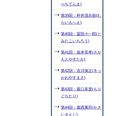
べちてんま)
第39回：村井茂兵衛(む
らいもへえ)
第40回：冨田小一郎(と
みたこいちろう)
第41回：坂本安孝(さか
もとやすたか)
第42回：吉川保正(きっ
かわやすまさ)
第43回：森口多里(もり
ぐちたり)
第44回：葛西萬司(かさ
いまんじ)