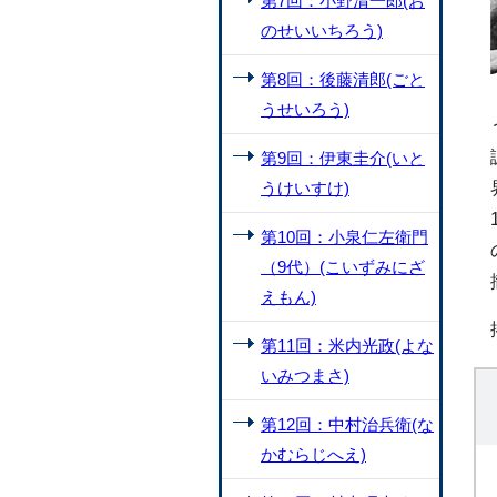
第7回：小野清一郎(お
のせいいちろう)
第8回：後藤清郎(ごと
うせいろう)
第9回：伊東圭介(いと
うけいすけ)
第10回：小泉仁左衛門
（9代）(こいずみにざ
えもん)
第11回：米内光政(よな
いみつまさ)
第12回：中村治兵衛(な
かむらじへえ)