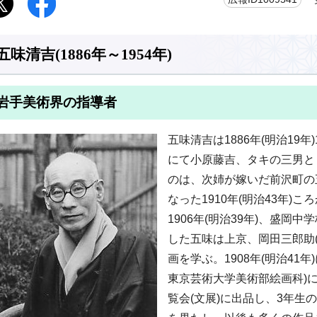
五味清吉(1886年～1954年)
岩手美術界の指導者
五味清吉は1886年(明治19年
にて小原藤吉、タキの三男と
のは、次姉が嫁いだ前沢町の
なった1910年(明治43年)
1906年(明治39年)、盛岡
した五味は上京、岡田三郎助
画を学ぶ。1908年(明治41
東京芸術大学美術部絵画科)
覧会(文展)に出品し、3年生