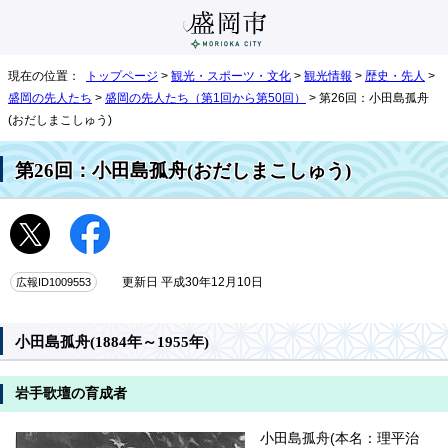
現在の位置：
トップページ
>
観光・スポーツ・文化
>
観光情報
>
歴史・先人
>
盛岡の先人たち
>
盛岡の先人たち（第1回から第50回）
> 第26回：小田島孤舟
(おだしまこしゅう)
第26回：小田島孤舟(おだしまこしゅう)
広報ID1009553
更新日 平成30年12月10日
小田島孤舟(1884年～1955年)
岩手歌壇の育成者
小田島孤舟(本名：理平治