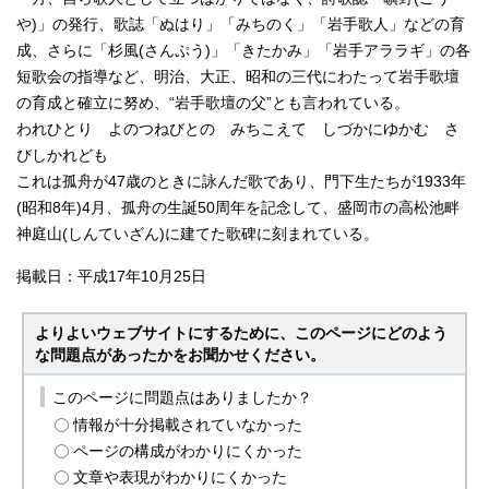
や)」の発行、歌誌「ぬはり」「みちのく」「岩手歌人」などの育
成、さらに「杉風(さんぷう)」「きたかみ」「岩手アララギ」の各
短歌会の指導など、明治、大正、昭和の三代にわたって岩手歌壇
の育成と確立に努め、“岩手歌壇の父”とも言われている。
われひとり よのつねびとの みちこえて しづかにゆかむ さ
びしかれども
これは孤舟が47歳のときに詠んだ歌であり、門下生たちが1933年
(昭和8年)4月、孤舟の生誕50周年を記念して、盛岡市の高松池畔
神庭山(しんていざん)に建てた歌碑に刻まれている。
掲載日：平成17年10月25日
よりよいウェブサイトにするために、このページにどのよう
な問題点があったかをお聞かせください。
このページに問題点はありましたか？
情報が十分掲載されていなかった
ページの構成がわかりにくかった
文章や表現がわかりにくかった