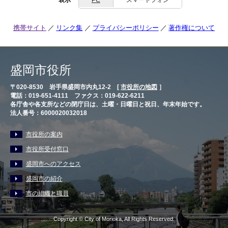
携帯サイト
リンク集
プライバシーポリシー
著作権について
盛岡市役所
〒020-8530 岩手県盛岡市内丸12-2 [
市役所の地図
］
電話：019-651-4111 ファクス：019-622-6211
各庁舎や各支所などの閉庁日は、土曜・日曜日と祝日、年末年始です。
法人番号：6000020032018
市役所の案内
市役所受付窓口
盛岡市へのアクセス
盛岡市の紹介
市の組織と職員
Copyright © City of Morioka, All Rights Reserved.