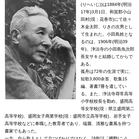
(りへいじ))は1884年(明治
17年)3月1日、和賀郡小山
田村(現：花巻市)にて佐々
木金太郎、りきの次男とし
て生まれた。小田島姓とな
るのは、1906年(明治39
年)、浄法寺の小田島魚次郎
長女サキと結婚してからで
ある。
孤舟は72年の生涯で実に、
短歌3,800余首、歌集15
編、著書7冊を遺してい
る。また、浄法寺尋常高等
小学校校長を勤め、盛岡高
等女学校(現：県立盛岡第二
高等学校)、盛岡女子商業学校(現：盛岡市立高等学校)、岩手女子
高等学校などに奉職した教育者であり、端麗、清雅な書風を持つ
書家でもあった。
一方、自ら歌人として立つばかりではなく、詩歌誌「曠野(こう