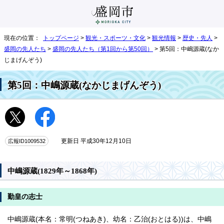
現在の位置：
トップページ
>
観光・スポーツ・文化
>
観光情報
>
歴史・先人
>
盛岡の先人たち
>
盛岡の先人たち（第1回から第50回）
> 第5回：中嶋源蔵(なか
じまげんぞう)
第5回：中嶋源蔵(なかじまげんぞう)
広報ID1009532
更新日 平成30年12月10日
中嶋源蔵(1829年～1868年)
勤皇の志士
中嶋源蔵(本名：常明(つねあき)、幼名：乙治(おとはる))は、中嶋