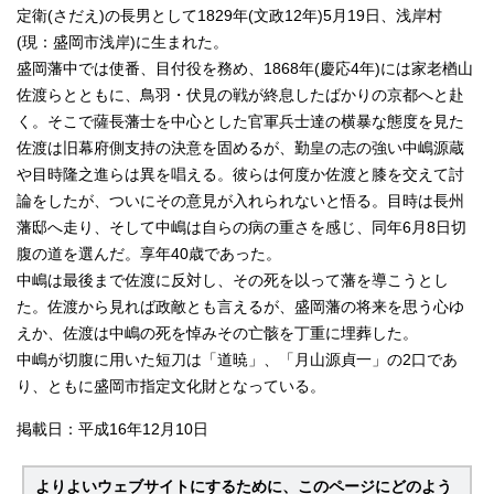
定衛(さだえ)の長男として1829年(文政12年)5月19日、浅岸村
(現：盛岡市浅岸)に生まれた。
盛岡藩中では使番、目付役を務め、1868年(慶応4年)には家老楢山
佐渡らとともに、鳥羽・伏見の戦が終息したばかりの京都へと赴
く。そこで薩長藩士を中心とした官軍兵士達の横暴な態度を見た
佐渡は旧幕府側支持の決意を固めるが、勤皇の志の強い中嶋源蔵
や目時隆之進らは異を唱える。彼らは何度か佐渡と膝を交えて討
論をしたが、ついにその意見が入れられないと悟る。目時は長州
藩邸へ走り、そして中嶋は自らの病の重さを感じ、同年6月8日切
腹の道を選んだ。享年40歳であった。
中嶋は最後まで佐渡に反対し、その死を以って藩を導こうとし
た。佐渡から見れば政敵とも言えるが、盛岡藩の将来を思う心ゆ
えか、佐渡は中嶋の死を悼みその亡骸を丁重に埋葬した。
中嶋が切腹に用いた短刀は「道暁」、「月山源貞一」の2口であ
り、ともに盛岡市指定文化財となっている。
掲載日：平成16年12月10日
よりよいウェブサイトにするために、このページにどのよう