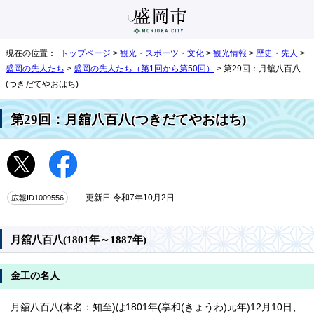
現在の位置：
トップページ
>
観光・スポーツ・文化
>
観光情報
>
歴史・先人
>
盛岡の先人たち
>
盛岡の先人たち（第1回から第50回）
> 第29回：月舘八百八
(つきだてやおはち)
第29回：月舘八百八(つきだてやおはち)
広報ID1009556
更新日 令和7年10月2日
月舘八百八(1801年～1887年)
金工の名人
月舘八百八(本名：知至)は1801年(享和(きょうわ)元年)12月10日、