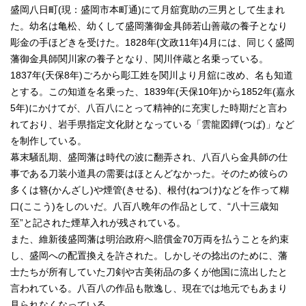
盛岡八日町(現：盛岡市本町通)にて月舘寛助の三男として生まれ
た。幼名は亀松、幼くして盛岡藩御金具師若山善蔵の養子となり
彫金の手ほどきを受けた。1828年(文政11年)4月には、同じく盛岡
藩御金具師関川家の養子となり、関川伴蔵と名乗っている。
1837年(天保8年)ごろから彫工姓を関川より月舘に改め、名も知道
とする。この知道を名乗った、1839年(天保10年)から1852年(嘉永
5年)にかけてが、八百八にとって精神的に充実した時期だと言わ
れており、岩手県指定文化財となっている「雲龍図鐔(つば)」など
を制作している。
幕末騒乱期、盛岡藩は時代の波に翻弄され、八百八ら金具師の仕
事である刀装小道具の需要はほとんどなかった。そのため彼らの
多くは簪(かんざし)や煙管(きせる)、根付(ねつけ)などを作って糊
口(ここう)をしのいだ。八百八晩年の作品として、“八十三歳知
至”と記された煙草入れが残されている。
また、維新後盛岡藩は明治政府へ賠償金70万両を払うことを約束
し、盛岡への配置換えを許された。しかしその捻出のために、藩
士たちが所有していた刀剣や古美術品の多くが他国に流出したと
言われている。八百八の作品も散逸し、現在では地元でもあまり
見られなくなっている。