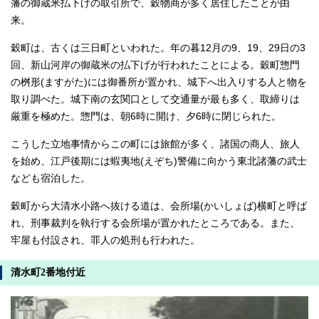
藩の御蔵米払下げの取引所で、穀物商が多く居住したことが由
来。
穀町は、古くは三日町といわれた。年の暮12月の9、19、29日の3
回、新山河岸の御蔵米の払下げが行われたことによる。穀町惣門
の桝形(ますがた)には御番所が置かれ、城下へ出入りする人と物を
取り調べた。城下南の玄関口として交通量が最も多く、取締りは
厳重を極めた。惣門は、朝6時に開け、夕6時に閉じられた。
こうした立地事情からこの町には旅館が多く、諸国の商人、旅人
を始め、江戸後期には蝦夷地(えぞち)警備に向かう東北諸藩の武士
なども宿泊した。
穀町から大清水小路へ抜ける道は、会所場(かいしょば)横町と呼ば
れ、刑事裁判を執行する会所場が置かれたところである。また、
牢屋も付設され、罪人の処刑も行われた。
清水町2番地付近