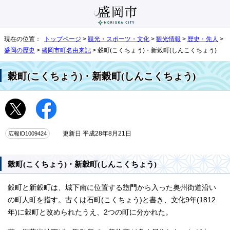
現在の位置：
トップページ
>
観光・スポーツ・文化
>
観光情報
>
歴史・先人
>
盛岡の歴史
>
盛岡市町名由来記
> 穀町(こくちょう)・新穀町(しんこくちょう)
穀町(こくちょう)・新穀町(しんこくちょう)
広報ID1009424
更新日 平成28年8月21日
穀町(こくちょう)・新穀町(しんこくちょう)
穀町と新穀町は、城下南に位置する惣門から入った奥州街道沿い
の町人町を指す。古くは石町(こくちょう)と書き、文化9年(1812
年)に穀町と改められたうえ、2つの町に分かれた。