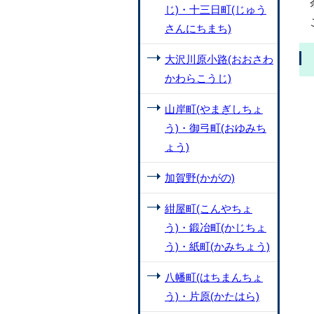
じ)・十三日町(じゅう
さんにちまち)
大沢川原小路(おおさわ
かわらこうじ)
山岸町(やまぎしちょ
う)・御弓町(おゆみち
ょう)
加賀野(かがの)
紺屋町(こんやちょ
う)・鍛冶町(かじちょ
う)・紙町(かみちょう)
八幡町(はちまんちょ
う)・片原(かたはら)