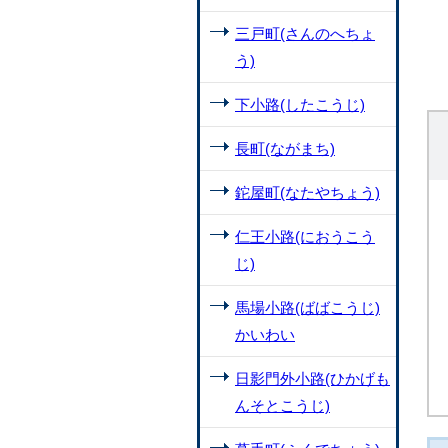
三戸町(さんのへちょ
う)
下小路(したこうじ)
長町(ながまち)
鉈屋町(なたやちょう)
仁王小路(におうこう
じ)
馬場小路(ばばこうじ)
かいわい
日影門外小路(ひかげも
んそとこうじ)