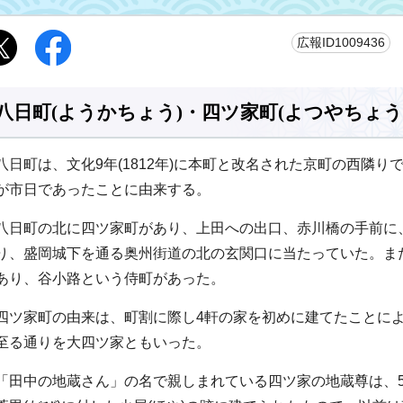
更
広報ID1009436
八日町(ようかちょう)・四ツ家町(よつやちょう
八日町は、文化9年(1812年)に本町と改名された京町の西隣り
が市日であったことに由来する。
八日町の北に四ツ家町があり、上田への出口、赤川橋の手前に
り、盛岡城下を通る奥州街道の北の玄関口に当たっていた。ま
あり、谷小路という侍町があった。
四ツ家町の由来は、町割に際し4軒の家を初めに建てたことに
至る通りを大四ツ家ともいった。
「田中の地蔵さん」の名で親しまれている四ツ家の地蔵尊は、