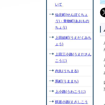
いて
仙北町(せんぼくちょ
う)・青物町(あおもの
ちょう)
上田組町(うえだくみち
ょう)
上田三小路(うえださん
こうじ)
内丸(うちまる)
馬町(うままち)
上小路(うわこうじ)
餌差小路(えさしこう