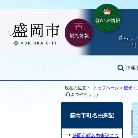
暮らし
出
情報
現在の位置：
トップページ
>
観光・
町(よつやちょう)
盛岡市町名由来記
盛岡市町名由来記につ