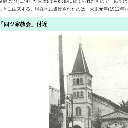
荼毘(だび)に付した火屋(ほや)の跡に建てられたもので、以前
ことに由来する。現在地に遷座されたのは、大正元年(1912年)
「四ツ家教会」付近