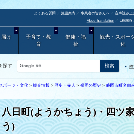
よくある質問
施設案内
事業者の皆さんへ
音声読み上
English
About translation
・届け
子育て・教
健康・福
観光・スポー
育
祉
化
を探す
検
スポーツ・文化
>
観光情報
>
歴史・先人
>
盛岡の歴史
>
盛岡市町名由
八日町(ようかちょう)・四ツ
う)