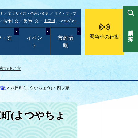
げ
文字サイズ・色合い変更
サイトマップ
한국어
ภาษาไทย
简体中文
繁体中文
目的別で探す
緊急時の行動
ツ・文
イベン
市政情
ト
報
索の使い方
来記
> 八日町(ようかちょう)・四ツ家
家町(よつやちょ