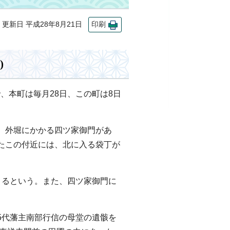
新日 平成28年8月21日
印刷
)
で、本町は毎月28日、この町は8日
、外堀にかかる四ツ家御門があ
たこの付近には、北に入る袋丁が
よるという。また、四ツ家御門に
5代藩主南部行信の母堂の遺骸を