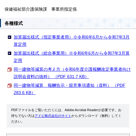
保健福祉部介護保険課 事業所指定係
各種様式
加算届出様式（指定事業者用）※令和6年6月から令和7年3月
算定用
加算届出様式（総合事業用）※令和6年6月から令和7年3月算
定用
同一建物等減算の考え方（令和6年度介護報酬改定事業者向け
説明会資料の抜粋） （PDF 631.7 KB）
同一建物等減算 報酬告示・留意事項通知（資料） （PDF
283.6 KB）
PDFファイルをご覧いただくには、Adobe Acrobat Readerが必要です。お
持ちでない方は
アドビ株式会社のサイト
からダウンロード（無料）してく
ださい。