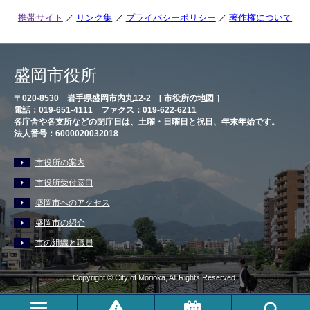
携帯サイト
リンク集
プライバシーポリシー
著作権について
盛岡市役所
〒020-8530 岩手県盛岡市内丸12-2 [
市役所の地図
］
電話：019-651-4111 ファクス：019-622-6211
各庁舎や各支所などの閉庁日は、土曜・日曜日と祝日、年末年始です。
法人番号：6000020032018
市役所の案内
市役所受付窓口
盛岡市へのアクセス
盛岡市の紹介
市の組織と職員
Copyright © City of Morioka, All Rights Reserved.