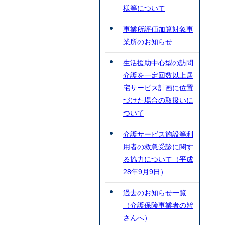
様等について
事業所評価加算対象事
業所のお知らせ
生活援助中心型の訪問
介護を一定回数以上居
宅サービス計画に位置
づけた場合の取扱いに
ついて
介護サービス施設等利
用者の救急受診に関す
る協力について（平成
28年9月9日）
過去のお知らせ一覧
（介護保険事業者の皆
さんへ）