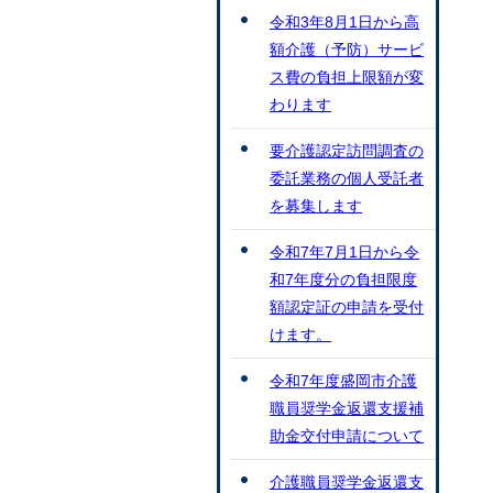
令和3年8月1日から高
額介護（予防）サービ
ス費の負担上限額が変
わります
要介護認定訪問調査の
委託業務の個人受託者
を募集します
令和7年7月1日から令
和7年度分の負担限度
額認定証の申請を受付
けます。
令和7年度盛岡市介護
職員奨学金返還支援補
助金交付申請について
介護職員奨学金返還支