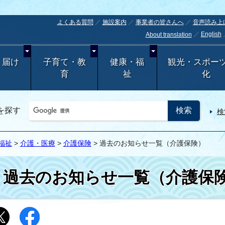
よくある質問
施設案内
事業者の皆さんへ
音声読み上
English
About translation
・届け
子育て・教
健康・福
観光・スポー
育
祉
化
を探す
検
福祉
>
介護・医療
>
介護保険
> 過去のお知らせ一覧（介護保険）
過去のお知らせ一覧（介護保