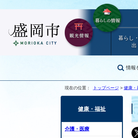
暮らし
出
情報
現在の位置：
トップページ
>
健康・
健康・福祉
介護・医療