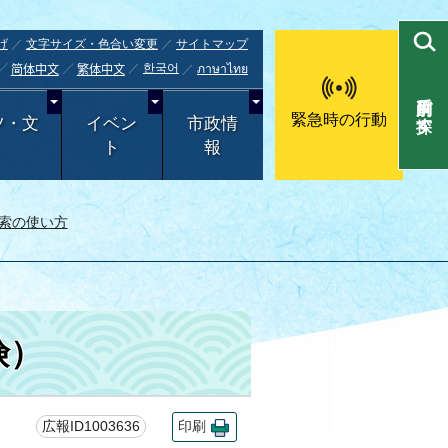
げ
文字サイズ・色合い変更
サイトマップ
한국어
ภาษาไทย
简体中文
繁体中文
目的別で探す
緊急時の行動
ツ・文
イベン
市政情
ト
報
索の使い方
険）
広報ID1003636
印刷