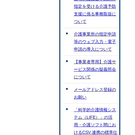
指定を受ける介護予防
支援に係る事務取扱に
ついて
介護事業所の指定申請
等のウェブ⼊⼒・電⼦
申請の導⼊について
【事業者専用】介護サ
ービス関係の疑義照会
について
メールアドレス登録の
お願い
「科学的介護情報シス
テム（LIFE）」の活
用・介護ソフト間にお
けるCSV 連携の標準仕