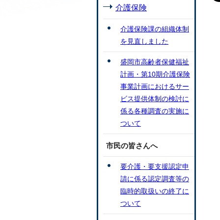
介護保険
介護保険課の組織体制
を見直しました
盛岡市高齢者保健福祉
計画・第10期介護保険
事業計画におけるサー
ビス提供体制の検討に
係る各種調査の実施に
ついて
市民の皆さんへ
要介護・要支援認定申
請に係る認定調査等の
臨時的取扱いの終了に
ついて