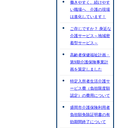
働きやすく、続けやす
い職場へ 介護の現場
は進化しています！
ご存じですか？ 身近な
介護サービス～地域密
着型サービス～
高齢者保健福祉計画・
第9期介護保険事業計
画を策定しました
特定入所者生活介護サ
ービス費（負担限度額
認定）の費用について
盛岡市介護保険利用者
負担額免除証明書の有
効期間終了について