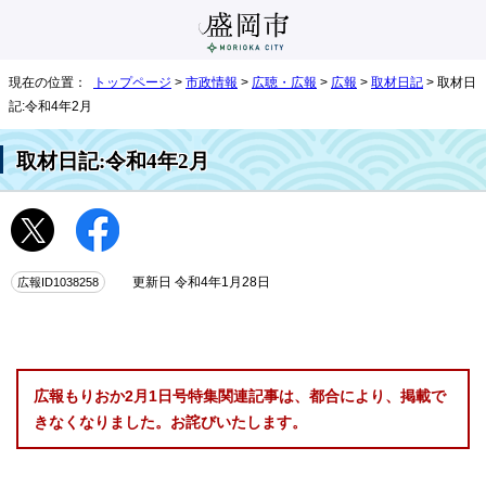
現在の位置：
トップページ
>
市政情報
>
広聴・広報
>
広報
>
取材日記
> 取材日
記:令和4年2月
取材日記:令和4年2月
広報ID1038258
更新日 令和4年1月28日
広報もりおか2月1日号特集関連記事は、都合により、掲載で
きなくなりました。お詫びいたします。