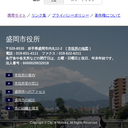
携帯サイト
リンク集
プライバシーポリシー
著作権について
盛岡市役所
〒020-8530 岩手県盛岡市内丸12-2 [
市役所の地図
］
電話：019-651-4111 ファクス：019-622-6211
各庁舎や各支所などの閉庁日は、土曜・日曜日と祝日、年末年始です。
法人番号：6000020032018
市役所の案内
市役所受付窓口
盛岡市へのアクセス
盛岡市の紹介
市の組織と職員
Copyright © City of Morioka, All Rights Reserved.