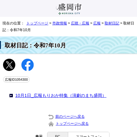
現在の位置：
トップページ
>
市政情報
>
広聴・広報
>
広報
>
取材日記
> 取材日
記：令和7年10月
取材日記：令和7年10月
広報ID1054300
10月1日_広報もりおか特集（演劇のまち盛岡）
前のページへ戻る
トップページへ戻る
表示
PC
スマートフォン