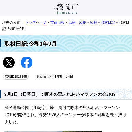
現在の位置：
トップページ
>
市政情報
>
広聴・広報
>
広報
>
取材日記
> 取材日
記:令和1年9月
取材日記:令和1年9月
広報ID1028555
更新日 令和1年9月24日
9月1日（日曜日）：啄木の里ふれあいマラソン大会2019
渋民運動公園（川崎字川崎）周辺で啄木の里ふれあいマラソン
2019が開催され、総勢1976人のランナーが啄木の郷里を走り抜け
ました。