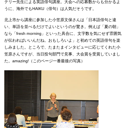
テリー先生による英語俳句講座。大会への応募数からも分かるよ
うに、海外でもHAIKU（俳句）は人気だそうです。
北上市から講座に参加した小笠原文保さんは「日本語俳句と違
い、単語を並べるだけでよいというのが驚き。例えば「夏の朝」
なら「fresh morning」といった具合に、文字数を気にせず雰囲気
が伝わればいいんだね。おもしろいよ」と初めての英語俳句を楽
しみました。ところで、たまたまインタビューに応じてくれた小
笠原さんですが、当日投句部門で見事、大会賞を受賞していまし
た。amazing!（このページ一番最後の写真）