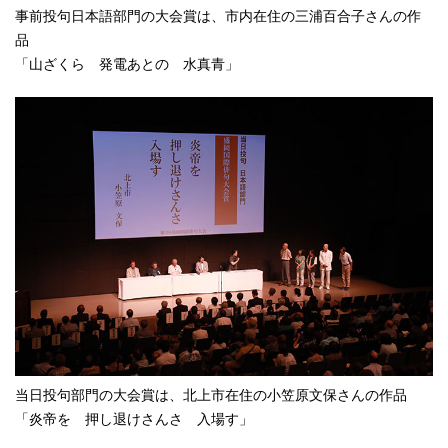
事前投句日本語部門の大会賞は、市内在住の三浦百合子さんの作
品
「山ざくら 発電あとの 水真青」
当日投句部門の大会賞は、北上市在住の小笠原文保さんの作品
「炎帝を 押し退けさんさ 入場す」