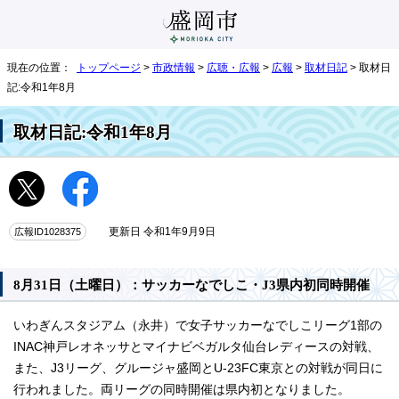
現在の位置：
トップページ
>
市政情報
>
広聴・広報
>
広報
>
取材日記
> 取材日
記:令和1年8月
取材日記:令和1年8月
広報ID1028375
更新日 令和1年9月9日
8月31日（土曜日）：サッカーなでしこ・J3県内初同時開催
いわぎんスタジアム（永井）で女子サッカーなでしこリーグ1部の
INAC神戸レオネッサとマイナビベガルタ仙台レディースの対戦、
また、J3リーグ、グルージャ盛岡とU-23FC東京との対戦が同日に
行われました。両リーグの同時開催は県内初となりました。