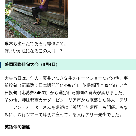
啄木も座ったであろう縁側にて。
佇まいが絵になるこの人は…?
盛岡国際俳句大会（8月4日）
大会当日は、俳人・夏井いつき先生のトークショーなどの他、事
前投句（応募数：日本語部門に4967句、英語部門に894句）と当
日投句（応募数346句）から選ばれた俳句の発表がありました。
その他、姉妹都市カナダ・ビクトリア市から来盛した俳人・テリ
ー・アン・カーターさんを講師に「英語俳句講座」も開催。ちな
みに、吟行ツアーで縁側に座っている人はテリー先生でした。
英語俳句講座