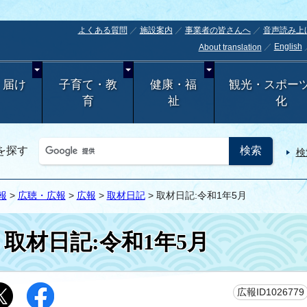
よくある質問
施設案内
事業者の皆さんへ
音声読み上
English
About translation
・届け
子育て・教
健康・福
観光・スポー
育
祉
化
を探す
検
報
>
広聴・広報
>
広報
>
取材日記
> 取材日記:令和1年5月
取材日記:令和1年5月
広報ID1026779