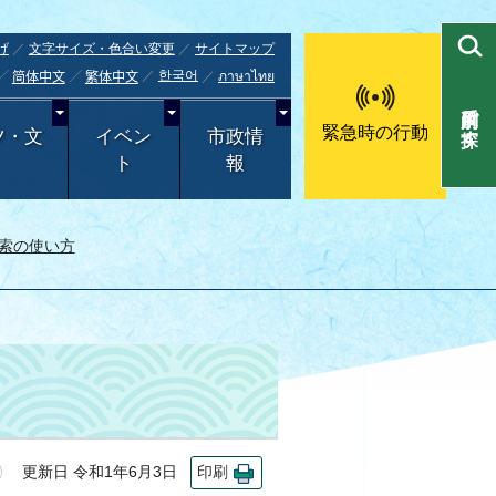
げ
文字サイズ・色合い変更
サイトマップ
한국어
ภาษาไทย
简体中文
繁体中文
目的別で探す
緊急時の行動
ツ・文
イベン
市政情
ト
報
索の使い方
更新日 令和1年6月3日
印刷