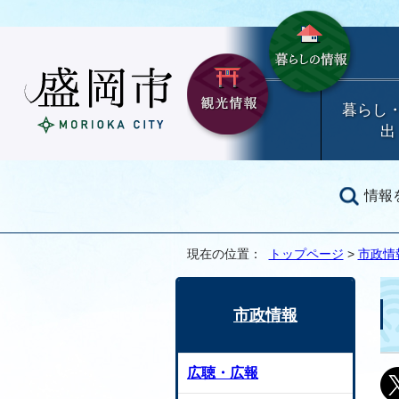
暮らし
出
情報
現在の位置：
トップページ
>
市政情
市政情報
広聴・広報