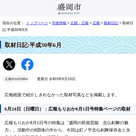
現在の位置：
トップページ
>
市政情報
>
広聴・広報
>
広報
>
取材日記
> 取材日
記:平成30年6月
取材日記:平成30年6月
広報ID1023954
更新日 令和3年9月16日
広報紙面で紹介しきれなかった取材写真などを掲載します。
6月24日（日曜日）：広報もりおか8月1日号特集ページの取材
広報もりおか8月1日号の特集は「盛岡の民俗芸能 念仏剣舞の魅
力」。活動中の8団体の中から、今回は釘ノ平念仏剣舞保存会と永