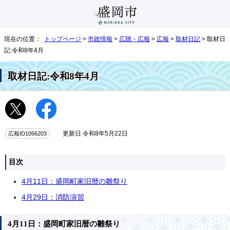
現在の位置：
トップページ
>
市政情報
>
広聴・広報
>
広報
>
取材日記
> 取材日
記:令和8年4月
取材日記:令和8年4月
広報ID1056203
更新日 令和8年5月22日
目次
4月11日：盛岡町家旧暦の雛祭り
4月29日：消防演習
4月11日：盛岡町家旧暦の雛祭り