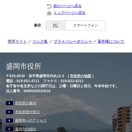
前のページへ戻る
トップページへ戻る
表示
PC
スマートフォン
携帯サイト
リンク集
プライバシーポリシー
著作権について
盛岡市役所
〒020-8530 岩手県盛岡市内丸12-2 [
市役所の地図
］
電話：019-651-4111 ファクス：019-622-6211
各庁舎や各支所などの閉庁日は、土曜・日曜日と祝日、年末年始です。
法人番号：6000020032018
市役所の案内
市役所受付窓口
盛岡市へのアクセス
盛岡市の紹介