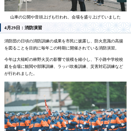
山車の公開や音頭上げも行われ、会場を盛り上げていました
4月29日：消防演習
消防団の日頃の消防訓練の成果を市民に披露し、防火意識の高揚
を図ることを目的に毎年この時期に開催されている消防演習。
今年は大槌町の林野火災の影響で規模を縮小し、下小路中学校校
庭を会場に観閲や部隊訓練、ラッパ吹奏訓練、災害対応訓練など
が行われました。