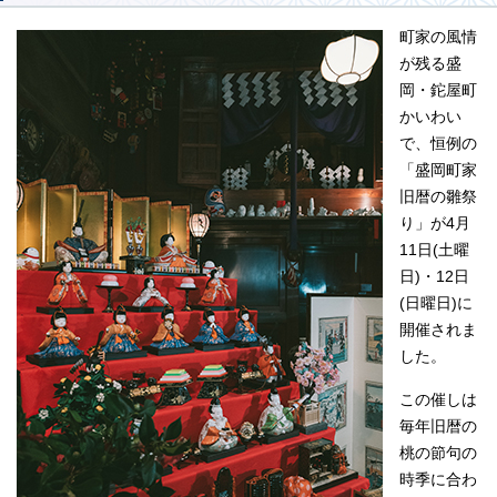
町家の風情
が残る盛
岡・鉈屋町
かいわい
で、恒例の
「盛岡町家
旧暦の雛祭
り」が4月
11日(土曜
日)・12日
(日曜日)に
開催されま
した。
この催しは
毎年旧暦の
桃の節句の
時季に合わ