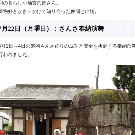
和の暮らし小袖賞の皆さん。
着物好きがきっかけで知り合った仲間と出場。
7月22日（月曜日）：さんさ奉納演舞
8月1日～4日の盛岡さんさ踊りの成功と安全を祈願する奉納演
行われました。