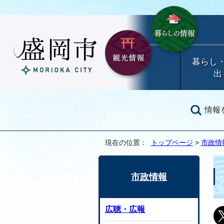
暮らし
出
情報
現在の位置：
トップページ
>
市政情
市政情報
広聴・広報