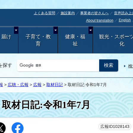
よくある質問
施設案内
事業者の皆さんへ
音声読み上
English
About translation
・届け
子育て・教
健康・福
観光・スポー
育
祉
化
を探す
検
報
>
広聴・広報
>
広報
>
取材日記
> 取材日記:令和1年7月
取材日記:令和1年7月
広報ID1028143