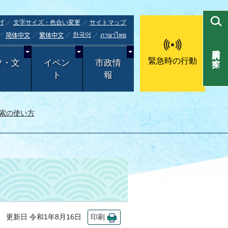
げ
文字サイズ・色合い変更
サイトマップ
한국어
ภาษาไทย
简体中文
繁体中文
目的別で探す
緊急時の行動
ツ・文
イベン
市政情
ト
報
索の使い方
更新日 令和1年8月16日
印刷