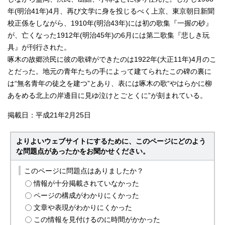
年(明治41年)4月、再び文学に身を投じるべく上京、東京朝日新聞
校正係をしながら、1910年(明治43年)には初の歌集『一握の砂』
が、亡くなった1912年(明治45年)の6月には第二歌集『悲しき玩
具』が刊行された。
啄木の故郷渋民に彼の歌碑ができたのは1922年(大正11年)4月のこ
とだった。地元の青年たちの手によって建てられたこの碑の裏に
は“無名青年の徒之を建つ”とあり、表には啄木の歌“やはらかに柳
あをめる北上の岸邊目に見ゆ泣けとごとくに”が刻まれている。
掲載日：平成21年2月25日
よりよいウェブサイトにするために、このページにどのよう
な問題点があったかをお聞かせください。
このページに問題点はありましたか？
情報が十分掲載されていなかった
ページの構成がわかりにくかった
文章や表現がわかりにくかった
この情報を見付けるのに時間がかかった