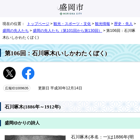
現在の位置：
トップページ
>
観光・スポーツ・文化
>
観光情報
>
歴史・先人
>
盛岡の先人たち
>
盛岡の先人たち（第101回から第130回）
> 第106回：石川啄
木(いしかわたくぼく)
第106回：石川啄木(いしかわたくぼく)
広報ID1009635
更新日 平成30年12月14日
石川啄木(1886年～1912年)
盛岡ゆかりの詩人
石川啄木(本名：一)は1886年(明