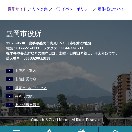
携帯サイト
リンク集
プライバシーポリシー
著作権について
盛岡市役所
〒020-8530 岩手県盛岡市内丸12-2 [
市役所の地図
］
電話：019-651-4111 ファクス：019-622-6211
各庁舎や各支所などの閉庁日は、土曜・日曜日と祝日、年末年始です。
法人番号：6000020032018
市役所の案内
市役所受付窓口
盛岡市へのアクセス
盛岡市の紹介
市の組織と職員
Copyright © City of Morioka, All Rights Reserved.