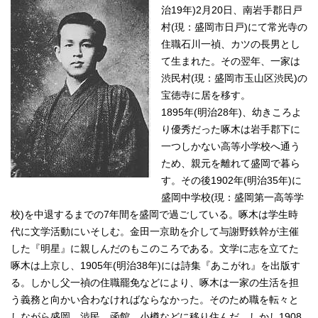
治19年)2月20日、南岩手郡日戸
村(現：盛岡市日戸)にて常光寺の
住職石川一禎、カツの長男とし
て生まれた。その翌年、一家は
渋民村(現：盛岡市玉山区渋民)の
宝徳寺に居を移す。
1895年(明治28年)、幼きころよ
り優秀だった啄木は岩手郡下に
一つしかない高等小学校へ通う
ため、親元を離れて盛岡で暮ら
す。その後1902年(明治35年)に
盛岡中学校(現：盛岡第一高等学
校)を中退するまでの7年間を盛岡で過ごしている。啄木は学生時
代に文学活動にいそしむ。金田一京助を介して与謝野鉄幹が主催
した『明星』に親しんだのもこのころである。文学に志を立てた
啄木は上京し、1905年(明治38年)には詩集『あこがれ』を出版す
る。しかし父一禎の住職罷免などにより、啄木は一家の生活を担
う義務と向かい合わなければならなかった。そのため職を転々と
しながら盛岡、渋民、函館、小樽などに移り住んだ。しかし1908