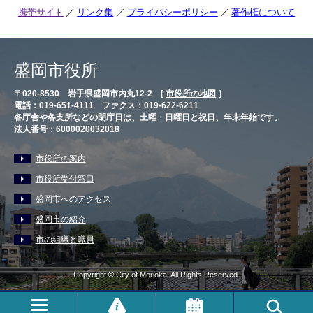
携帯サイト
リンク集
プライバシーポリシー
著作権について
盛岡市役所
〒020-8530 岩手県盛岡市内丸12-2 [
市役所の地図
］
電話：019-651-4111 ファクス：019-622-6211
各庁舎や各支所などの閉庁日は、土曜・日曜日と祝日、年末年始です。
法人番号：6000020032018
市役所の案内
市役所受付窓口
盛岡市へのアクセス
盛岡市の紹介
市の組織と職員
Copyright © City of Morioka, All Rights Reserved.