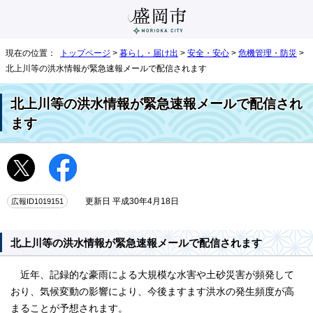
現在の位置：
トップページ
>
暮らし・届け出
>
安全・安心
>
危機管理・防災
>
北上川等の洪水情報が緊急速報メールで配信されます
北上川等の洪水情報が緊急速報メールで配信され
ます
広報ID1019151
更新日 平成30年4月18日
北上川等の洪水情報が緊急速報メールで配信されます
近年、記録的な豪雨による大規模な水害や土砂災害が頻発して
おり、気候変動の影響により、今後ますます洪水の発生頻度が高
まることが予想されます。