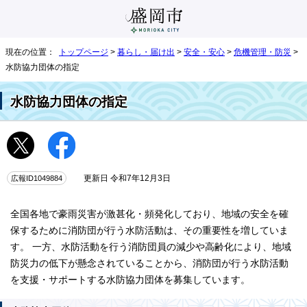
現在の位置：
トップページ
>
暮らし・届け出
>
安全・安心
>
危機管理・防災
>
水防協力団体の指定
水防協力団体の指定
広報ID1049884
更新日 令和7年12月3日
全国各地で豪雨災害が激甚化・頻発化しており、地域の安全を確
保するために消防団が行う水防活動は、その重要性を増していま
す。 一方、水防活動を行う消防団員の減少や高齢化により、地域
防災力の低下が懸念されていることから、消防団が行う水防活動
を支援・サポートする水防協力団体を募集しています。