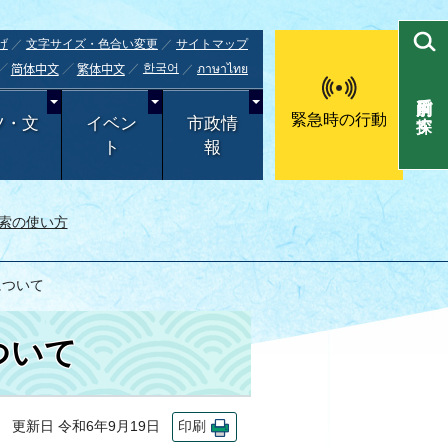
げ
文字サイズ・色合い変更
サイトマップ
한국어
ภาษาไทย
简体中文
繁体中文
目的別で探す
緊急時の行動
ツ・文
イベン
市政情
ト
報
索の使い方
について
ついて
更新日 令和6年9月19日
印刷