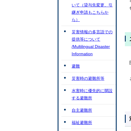
いて（貸与先変更、引
継ぎ申請もこちらか
ら）
災害情報の多言語での
提供等について
/Multilingual Disaster
Information
避難
災害時の避難所等
水害時に優先的に開設
する避難所
自主避難所
福祉避難所