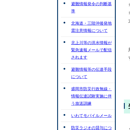
避難情報発令の判断基
準
北海道・三陸沖後発地
震注意情報について
北上川等の洪水情報が
緊急速報メールで配信
されます
避難情報等の伝達手段
について
盛岡市防災行政無線・
情報伝達試験実施に伴
う放送訓練
いわてモバイルメール
防災ラジオの貸与につ