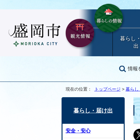
暮らし
出
情報
現在の位置：
トップページ
>
暮らし
暮らし・届け出
安全・安心