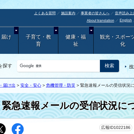
よくある質問
施設案内
事業者の皆さんへ
音声読み上
English
About translation
・届け
子育て・教
健康・福
観光・スポー
育
祉
化
を探す
検
・届け出
>
安全・安心
>
危機管理・防災
> 緊急速報メールの受信状況
緊急速報メールの受信状況に
広報ID1022186