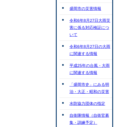
盛岡市の災害情報
令和6年8月27日大雨災
害に係る対応検証につ
いて
令和6年8月27日の大雨
に関連する情報
平成25年の台風・大雨
に関連する情報
「盛岡市史」にみる明
治・大正・昭和の災害
水防協力団体の指定
自衛隊情報（自衛官募
集・訓練予定）