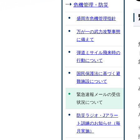
危機管理・防災
盛岡市危機管理指針
万が一の武力攻撃事態
に備えて
弾道ミサイル飛来時の
行動について
国民保護法に基づく避
難施設について
緊急速報メールの受信
状況について
防災ラジオ・Jアラー
ト訓練のお知らせ（毎
月実施）