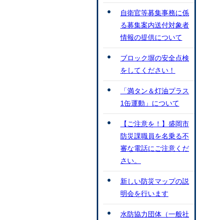
自衛官等募集事務に係
る募集案内送付対象者
情報の提供について
ブロック塀の安全点検
をしてください！
「満タン＆灯油プラス
1缶運動」について
【ご注意を！】盛岡市
防災課職員を名乗る不
審な電話にご注意くだ
さい。
新しい防災マップの説
明会を行います
水防協力団体（一般社