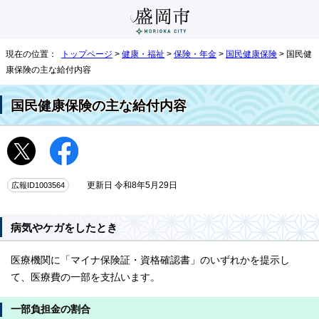
現在の位置：
トップページ
>
健康・福祉
>
保険・年金
>
国民健康保険
> 国民健
康保険の主な給付内容
国民健康保険の主な給付内容
広報ID1003564
更新日 令和8年5月29日
病気やケガをしたとき
医療機関に「マイナ保険証・資格確認書」のいずれかを提示し
て、医療費の一部を支払います。
一部負担金の割合