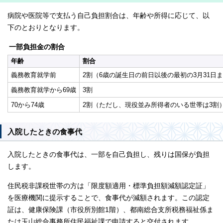
病院や医院等で支払う自己負担割合は、年齢や所得に応じて、以
下のとおりとなります。
一部負担金の割合
年齢
割合
義務教育就学前
2割（6歳の誕生日の前日以後の最初の3月31日
義務教育就学から69歳
3割
70から74歳
2割（ただし、現役並み所得者のいる世帯は3割
入院したときの食事代
入院したときの食事代は、一部を自己負担し、残りは国保が負担
します。
住民税非課税世帯の方は「限度額適用・標準負担額減額認定証」
を医療機関に提示することで、食事代が減額されます。この認定
証は、健康保険課（市役所別館1階）、都南総合支所税務福祉係ま
たは玉山総合事務所住民福祉課で申請すると交付されます。