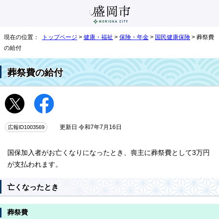
現在の位置：
トップページ
>
健康・福祉
>
保険・年金
>
国民健康保険
> 葬祭費
の給付
葬祭費の給付
広報ID1003569
更新日 令和7年7月16日
国保加入者がお亡くなりになったとき、喪主に葬祭費として3万円
が支払われます。
亡くなったとき
葬祭費