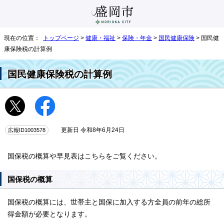
現在の位置：
トップページ
>
健康・福祉
>
保険・年金
>
国民健康保険
> 国民健
康保険税の計算例
国民健康保険税の計算例
広報ID1003578
更新日 令和8年6月24日
国保税の概算や早見表はこちらをご覧ください。
国保税の概算
国保税の概算には、世帯主と国保に加入する方全員の前年の総所
得金額が必要となります。