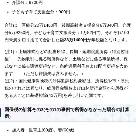
介護分：6700円
子ども子育て支援金分：900円
合計は、医療分20万1460円、後期高齢者支援金分6万840円、介護
分5万9250円、子ども子育て支援金分：1万82円で、それぞれ100
円未満を切り捨てて合計した額
33万1400円
が年税額となります。
(注1)：上場株式などの配当所得、長期・短期譲渡所得（特別控除
後）、先物取引に係る雑所得など、土地などに係る事業所得、株
式などに係る譲渡所得など、条約適用利子および配当所得を含め
ます。 （ただし雑損失は含みません。）
(注2)：国民健康保険税の所得割課税対象額は、所得税や市・県民
税のそれとは異なり、総所得金額および山林所得金額から所得が
ある人ごとに基礎控除(43万円)を差し引いた額です。
国保税の計算その2(その1の事例で所得がなかった場合の計算
例)
加入者 世帯主(60歳)、妻(60歳)