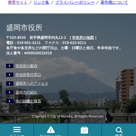
携帯サイト
リンク集
プライバシーポリシー
著作権について
盛岡市役所
〒020-8530 岩手県盛岡市内丸12-2 [
市役所の地図
］
電話：019-651-4111 ファクス：019-622-6211
各庁舎や各支所などの閉庁日は、土曜・日曜日と祝日、年末年始です。
法人番号：6000020032018
市役所の案内
市役所受付窓口
盛岡市へのアクセス
盛岡市の紹介
市の組織と職員
Copyright © City of Morioka, All Rights Reserved.
メニュー
検索