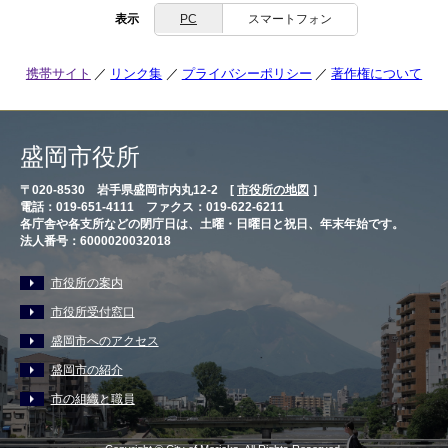
表示
PC
スマートフォン
携帯サイト
リンク集
プライバシーポリシー
著作権について
盛岡市役所
〒020-8530 岩手県盛岡市内丸12-2 [
市役所の地図
］
電話：019-651-4111 ファクス：019-622-6211
各庁舎や各支所などの閉庁日は、土曜・日曜日と祝日、年末年始です。
法人番号：6000020032018
市役所の案内
市役所受付窓口
盛岡市へのアクセス
盛岡市の紹介
市の組織と職員