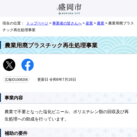
現在の位置：
トップページ
>
事業者の皆さんへ
>
産業
>
農業
> 農業用廃プラス
チック再生処理事業
農業用廃プラスチック再生処理事業
広報ID1008206
更新日 令和6年7月16日
事業内容
農業で不要となった塩化ビニール、ポリエチレン類の回収及び再
生処理への助成を行っています。
補助の要件