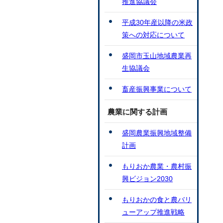
推進協議会
平成30年産以降の米政
策への対応について
盛岡市玉山地域農業再
生協議会
畜産振興事業について
農業に関する計画
盛岡農業振興地域整備
計画
もりおか農業・農村振
興ビジョン2030
もりおかの食と農バリ
ューアップ推進戦略