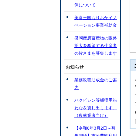
保について
美食王国もりおかイノ
ベーション事業補助金
盛岡産農畜産物の販路
拡大を希望する生産者
の皆さまを募集します
お知らせ
業務改善助成金のご案
内
ハクビシン等捕獲用箱
わなを貸し出します。
（農林業者向け）
【令和8年3月2日～募
集開始】市民農園利用