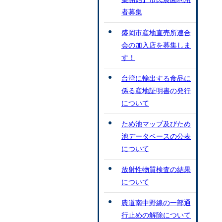
者募集
盛岡市産地直売所連合
会の加入店を募集しま
す！
台湾に輸出する食品に
係る産地証明書の発行
について
ため池マップ及びため
池データベースの公表
について
放射性物質検査の結果
について
農道南中野線の一部通
行止めの解除について