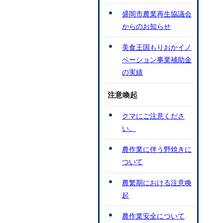
盛岡市農業再生協議会
からのお知らせ
美食王国もりおかイノ
ベーション事業補助金
の実績
注意喚起
クマにご注意くださ
い。
農作業に伴う野焼きに
ついて
農繁期における注意喚
起
農作業安全について