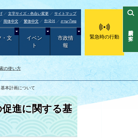
げ
文字サイズ・色合い変更
サイトマップ
한국어
ภาษาไทย
简体中文
繁体中文
目的別で探す
緊急時の行動
ツ・文
イベン
市政情
ト
報
索の使い方
る基本計画について
の促進に関する基