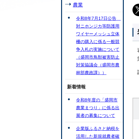
農業
令和8年7月17日公告
対ニホンジカ等防護用
ワイヤーメッシュ立体
柵の購入に係る一般競
争入札の実施について
（盛岡市鳥獣被害防止
対策協議会（盛岡市農
林部農政課））
新着情報
令和8年度の「盛岡市
農業まつり」に係る出
展者の募集について
企業版ふるさと納税を
活用した新規就農者確