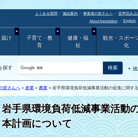
よくある質問
施設案内
事業者の皆さんへ
音声読み上
English
About translation
・届け
子育て・教
健康・福
観光・スポー
育
祉
化
を探す
検
の皆さんへ
>
産業
>
農業
> 岩手県環境負荷低減事業活動の促進に関す
岩手県環境負荷低減事業活動
本計画について