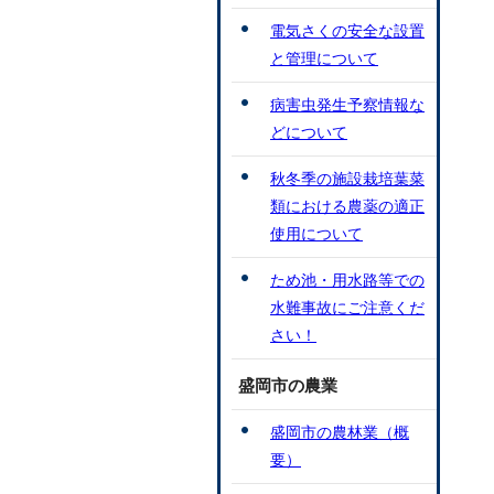
電気さくの安全な設置
と管理について
病害虫発生予察情報な
どについて
秋冬季の施設栽培葉菜
類における農薬の適正
使用について
ため池・用水路等での
水難事故にご注意くだ
さい！
盛岡市の農業
盛岡市の農林業（概
要）