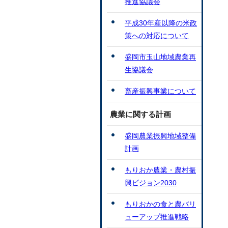
推進協議会
平成30年産以降の米政
策への対応について
盛岡市玉山地域農業再
生協議会
畜産振興事業について
農業に関する計画
盛岡農業振興地域整備
計画
もりおか農業・農村振
興ビジョン2030
もりおかの食と農バリ
ューアップ推進戦略