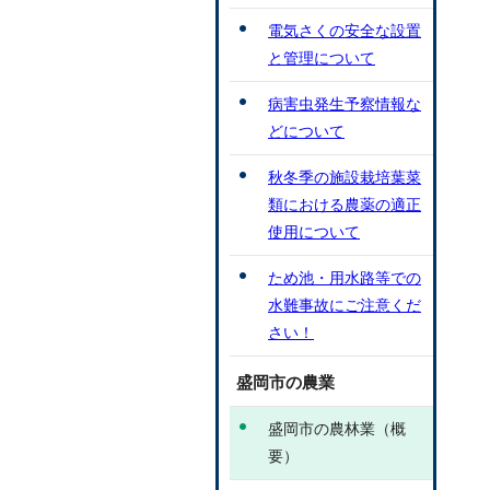
電気さくの安全な設置
と管理について
病害虫発生予察情報な
どについて
秋冬季の施設栽培葉菜
類における農薬の適正
使用について
ため池・用水路等での
水難事故にご注意くだ
さい！
盛岡市の農業
盛岡市の農林業（概
要）