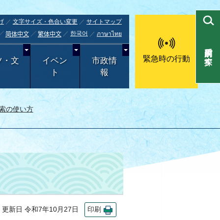
げ
文字サイズ・色合い変更
サイトマップ
한국어
ภาษาไทย
简体中文
繁体中文
目的別で探す
緊急時の行動
ツ・文
イベン
市政情
ト
報
索の使い方
新日 令和7年10月27日
印刷