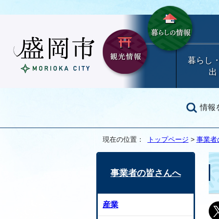
暮らし
出
情報
現在の位置：
トップページ
>
事業者
事業者の皆さんへ
産業