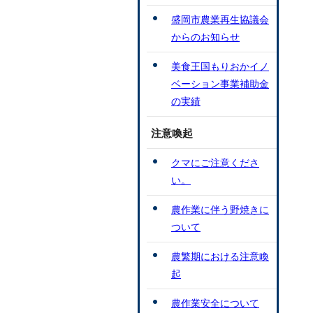
盛岡市農業再生協議会
からのお知らせ
美食王国もりおかイノ
ベーション事業補助金
の実績
注意喚起
クマにご注意くださ
い。
農作業に伴う野焼きに
ついて
農繁期における注意喚
起
農作業安全について