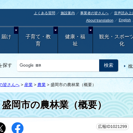
よくある質問
施設案内
事業者の皆さんへ
音声読み上
English
About translation
・届け
子育て・教
健康・福
観光・スポー
育
祉
化
を探す
検
の皆さんへ
>
産業
>
農業
> 盛岡市の農林業（概要）
盛岡市の農林業（概要）
更
広報ID1021299