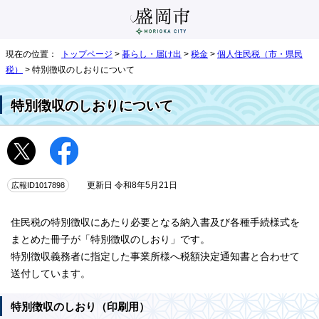
現在の位置：
トップページ
>
暮らし・届け出
>
税金
>
個人住民税（市・県民
税）
> 特別徴収のしおりについて
特別徴収のしおりについて
広報ID1017898
更新日 令和8年5月21日
住民税の特別徴収にあたり必要となる納入書及び各種手続様式を
まとめた冊子が「特別徴収のしおり」です。
特別徴収義務者に指定した事業所様へ税額決定通知書と合わせて
送付しています。
特別徴収のしおり（印刷用）