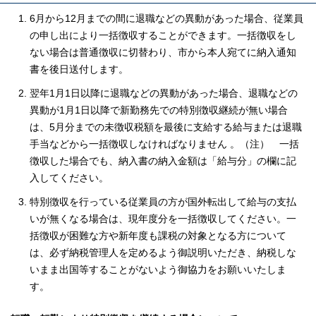
6月から12月までの間に退職などの異動があった場合、従業員
の申し出により一括徴収することができます。一括徴収をし
ない場合は普通徴収に切替わり、市から本人宛てに納入通知
書を後日送付します。
翌年1月1日以降に退職などの異動があった場合、退職などの
異動が1月1日以降で新勤務先での特別徴収継続が無い場合
は、5月分までの未徴収税額を最後に支給する給与または退職
手当などから一括徴収しなければなりません 。（注） 一括
徴収した場合でも、納入書の納入金額は「給与分」の欄に記
入してください。
特別徴収を行っている従業員の方が国外転出して給与の支払
いが無くなる場合は、現年度分を一括徴収してください。一
括徴収が困難な方や新年度も課税の対象となる方について
は、必ず納税管理人を定めるよう御説明いただき、納税しな
いまま出国等することがないよう御協力をお願いいたしま
す。