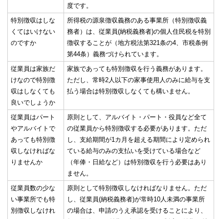
度です。
特別徴収はしな
所得税の源泉徴収義務のある事業所（特別徴収義
くてはいけない
務者）は、従業員(納税義務者)の個人住民税を特別
のですか
徴収することが（地方税法第321条の4、市税条例
第44条）義務づけられています。
従業員は家族だ
家族であっても特別徴収を行う義務があります。
けなので特別徴
ただし、常時2人以下の家事使用人のみに給与を支
収はしなくても
払う場合は特別徴収しなくても構いません。
良いでしょうか
従業員はパート
原則として、アルバイト・パート・役員など全て
やアルバイトで
の従業員から特別徴収する必要があります。ただ
あっても特別徴
し、支給期間が1カ月を超える期間により定められ
収しなければな
ている給与のみの支払いを受けている場合など
りませんか
（年俸・日給など）は特別徴収を行う必要はあり
ません。
従業員数の少な
原則として特別徴収しなければなりません。ただ
い事業所でも特
し、従業員(納税義務者)が常時10人未満の事業所
別徴収しなけれ
の場合は、申請のうえ承認を受けることにより、