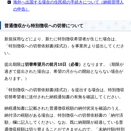
海外へ出国する場合の住民税の手続きについて（納税管理人
の申告）
普通徴収から特別徴収への切替について
新規採用などにより、新たに特別徴収希望者が生じた場合は、
「特別徴収への切替依頼書(様式2)」を事業所より提出してくださ
い。
提出期限は
切替希望月の前月10日（必着）
となります。（期限が
過ぎて提出された場合は、希望の月からの開始とならない場合が
あります。）
「特別徴収への切替依頼書(様式2)」を提出する場合は、特別徴収
切替希望者に送付された納税通知書の有無を確認してください。
納税通知書に記載された普通徴収税額の納付状況を確認のうえ、
納付済の税額がある場合は、特別徴収への切替依頼書の「納付済
額」欄に記入してください。なお、既に納期限が経過している普
通徴収税額は切り替えることができませんので、「未納付額(特別