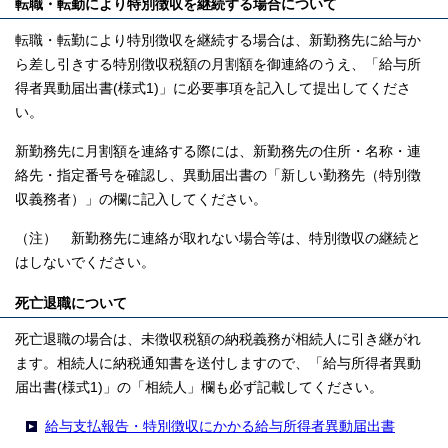
転職・転勤により特別徴収を継続する場合について
転職・転勤により特別徴収を継続する場合は、新勤務先に給与か
ら差し引きする特別徴収税額の月割額を御連絡のうえ、「給与所
得者異動届出書(様式1)」に必要事項を記入して提出してくださ
い。
新勤務先に月割額を連絡する際には、新勤務先の住所・名称・連
絡先・指定番号を確認し、異動届出書の「新しい勤務先（特別徴
収義務者）」の欄に記入してください。
（注） 新勤務先に連絡が取れない場合等は、特別徴収の継続と
はしないでください。
死亡退職について
死亡退職の場合は、未徴収税額の納税義務が相続人に引き継がれ
ます。相続人に納税通知書を送付しますので、「給与所得者異動
届出書
(様式1)」の「相続人」欄
も必ず記載してください。
給与支払報告・特別徴収にかかる給与所得者異動届出書