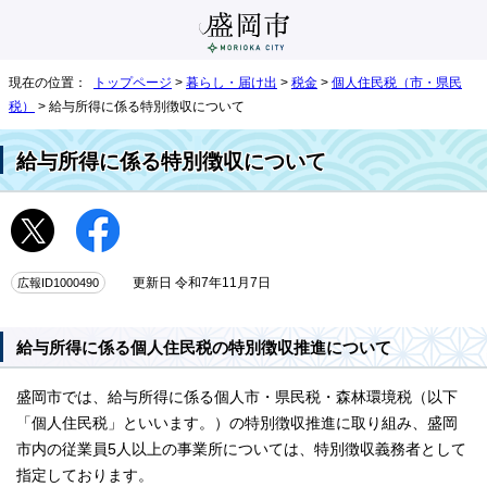
現在の位置：
トップページ
>
暮らし・届け出
>
税金
>
個人住民税（市・県民
税）
> 給与所得に係る特別徴収について
給与所得に係る特別徴収について
広報ID1000490
更新日 令和7年11月7日
給与所得に係る個人住民税の特別徴収推進について
盛岡市では、給与所得に係る個人市・県民税・森林環境税（以下
「個人住民税」といいます。）の特別徴収推進に取り組み、盛岡
市内の従業員5人以上の事業所については、特別徴収義務者として
指定しております。