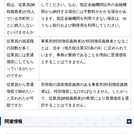
税は、従業員(納
してください。なお、指定金融機関以外の金融機
税義務者)が住ん
関から納付する場合には手数料がかかる場合があ
でいる市町村ご
ります。指定金融機関を利用できない場合は、ゆ
とに納入しない
うちょ銀行および郵便局を利用してください。
といけませんか
従業員の就退職
事業所(特別徴収義務者)が特別徴収義務者となるこ
の回数が多く、
とは、法令（地方税法第321条の4）に定められて
従業員には普通
います。事務が繁雑であることを理由に普通徴収
徴収にしてもら
とすることはできません。
っているがいい
のですか
従業員から普通
所得税の源泉徴収義務のある事業所(特別徴収義務
徴収で納めたい
者)は、特別徴収しなければなりません。したがっ
と言われたが可
て、従業員(納税義務者)の希望により普通徴収を選
能ですか
択することはできません。
関連情報