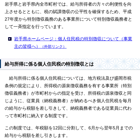
岩手県と岩手県内全市町村では、給与所得者の方々の利便性を向
上させるとともに、税の賦課徴収の公平性を確保するため、平成
27年度から特別徴収義務のある事業所について特別徴収義務者と
して一斉指定を行っています。
岩手県ホームページ：個人住民税の特別徴収について（事業
主の皆様へ）
（外部リンク）
給与所得に係る個人住民税の特別徴収とは
給与所得に係る個人住民税については、地方税法及び盛岡市税
条例の規定により、所得税の源泉徴収義務を有する事業所（特別
徴収義務者）が市町村からの指定を受け、所得税の源泉徴収と同
じように、従業員（納税義務者）が納めるべき個人住民税を毎月
の給与から税額を差し引きして、納税義務者である従業員に代わ
って市町村に納入する制度です。
この制度では、年税額を12回に分割して、6月から翌年5月までの
給与から税額を差し引きします。