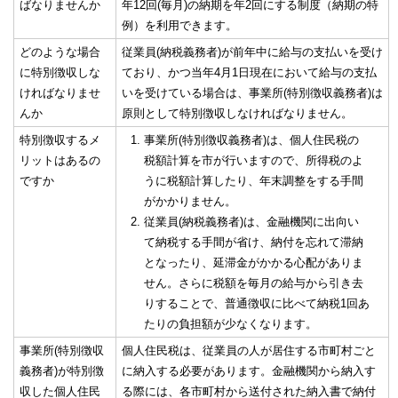
ばなりませんか
年12回(毎月)の納期を年2回にする制度（納期の特
例）を利用できます。
どのような場合
従業員(納税義務者)が前年中に給与の支払いを受け
に特別徴収しな
ており、かつ当年4月1日現在において給与の支払
ければなりませ
いを受けている場合は、事業所(特別徴収義務者)は
んか
原則として特別徴収しなければなりません。
特別徴収するメ
事業所(特別徴収義務者)は、個人住民税の
リットはあるの
税額計算を市が行いますので、所得税のよ
ですか
うに税額計算したり、年末調整をする手間
がかかりません。
従業員(納税義務者)は、金融機関に出向い
て納税する手間が省け、納付を忘れて滞納
となったり、延滞金がかかる心配がありま
せん。さらに税額を毎月の給与から引き去
りすることで、普通徴収に比べて納税1回あ
たりの負担額が少なくなります。
事業所(特別徴収
個人住民税は、従業員の人が居住する市町村ごと
義務者)が特別徴
に納入する必要があります。金融機関から納入す
収した個人住民
る際には、各市町村から送付された納入書で納付