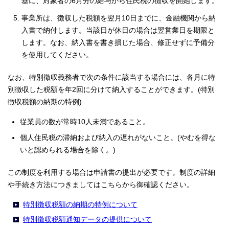
基に、対象者の6月分の給与から住民税の徴収を開始します。
事業所は、徴収した税額を翌月10日までに、金融機関から納
入書で納付します。当該日が休日の場合は翌営業日を期限と
します。なお、納入書を書き損じた場合、修正せずに予備分
を使用してください。
なお、特別徴収義務者で次の条件に該当する場合には、各月に特
別徴収した税額を年2回に分けて納入することができます。(特別
徴収税額の納期の特例)
従業員の数が常時10人未満であること。
個人住民税の滞納および納入の遅れがないこと。(やむを得な
いと認められる場合を除く。)
この制度を利用する場合は申請書の提出が必要です。制度の詳細
や手続き方法につきましてはこちらから御確認ください。
特別徴収税額の納期の特例について
特別徴収税額通知データの提供について