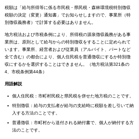
税額は「給与所得等に係る市民税・県民税・森林環境税特別徴収
税額の決定（変更）通知書」でお知らせしますので、事業所（特
別徴収義務者）で計算する必要はありません。
地方税法および市税条例により、所得税の源泉徴収義務がある事
業所は、原則として給与からの特別徴収をすることに定められて
います。事業所、経営者および従業員（アルバイト、パートなど
全て含む）の都合により、個人住民税を普通徴収にするか特別徴
収にするかを選択することはできません。（地方税法第321条の
4、市税条例第44条）
用語解説
個人住民税：市町村民税と県民税を併せた地方税のことです。
特別徴収：給与の支払者が給与の支給時に税額を差し引いて納
入する方法のことです。
普通徴収：市町村から送付される納付書で、個人が納付する方
法のことです。