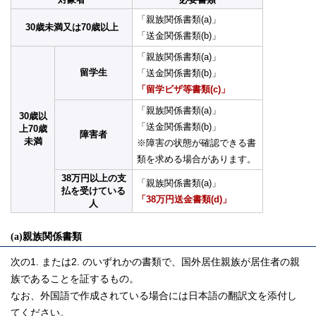
「親族関係書類(a)」
30歳未満又は70歳以上
「送金関係書類(b)」
「親族関係書類(a)」
留学生
「送金関係書類(b)」
「留学ビザ等書類(c)」
「親族関係書類(a)」
30歳以
「送金関係書類(b)」
上70歳
障害者
未満
※障害の状態が確認できる書
類を求める場合があります。
38万円以上の支
「親族関係書類(a)」
払を受けている
「38万円送金書類(d)」
人
(a)親族関係書類
次の1. または2. のいずれかの書類で、国外居住親族が居住者の親
族であることを証するもの。
なお、外国語で作成されている場合には日本語の翻訳文を添付し
てください。