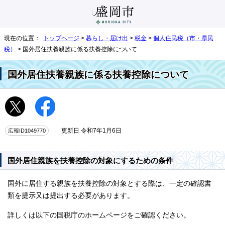
現在の位置：
トップページ
>
暮らし・届け出
>
税金
>
個人住民税（市・県民
税）
> 国外居住扶養親族に係る扶養控除について
国外居住扶養親族に係る扶養控除について
広報ID1049770
更新日 令和7年1月6日
国外居住親族を扶養控除の対象にするための条件
国外に居住する親族を扶養控除の対象とする際は、一定の確認書
類を提示又は提出する必要があります。
詳しくは以下の国税庁のホームページをご確認ください。