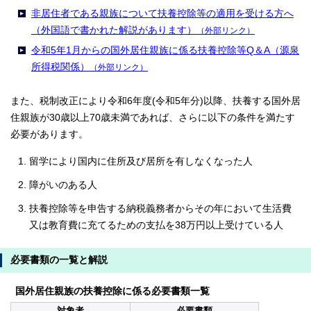
非居住者である親族について扶養控除等の適用を受ける方へ
（外国語で書かれた解説があります）
（外部リンク）
令和5年1月からの国外居住親族に係る扶養控除等Q＆A（源泉
所得税関係）
（外部リンク）
また、税制改正により令和6年度(令和5年分)以降、扶養する国外居
住親族が30歳以上70歳未満であれば、さらに以下の条件を満たす
必要があります。
留学により国内に住所及び居所を有しなくなった人
障がいのある人
扶養控除等を申告する納税義務者からその年において生活費
又は教育費に充てるための支払を38万円以上受けている人
必要書類の一覧と解説
国外居住親族の扶養控除に係る必要書類一覧
対象者
必要書類