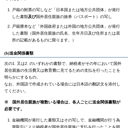
戸籍の附票の写しなど「日本国または地方公共団体」が発行
した書類
及び
国外居住親族の旅券（パスポート）の写し
戸籍謄本など「外国政府または外国の地方公共団体」が発行
した書類（国外居住親族の氏名、生年月日及び住所または居
所の記載があるものに限ります。）
(b)送金関係書類
次の1. 又は2. のいずれかの書類で、納税者がその年において国外
居住親族の生活費又は教育費に充てるための支払を行ったことを
明らかにするもの。
なお、外国語で作成されている場合には日本語の翻訳文を添付し
てください。
※ 国外居住親族が複数いる場合は、各人ごとに送金関係書類が
必要です。
金融機関が発行した書類又はその写しで、金融機関が行う為
替取引により納税者が国外居住親族に支払を行ったことを明