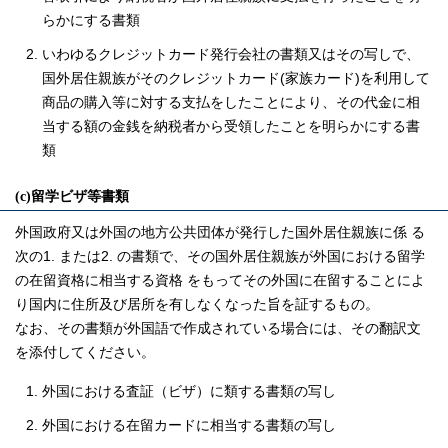
らかにする書類
いわゆるクレジットカード発行会社の書類又はその写しで、
国外居住親族がそのクレジットカード(家族カード)を利用して
商品の購入等に対する支払をしたことにより、その代金に相
当する額の金銭を納税者から受領したことを明らかにする書
類
(c)留学ビザ等書類
外国政府又は外国の地方公共団体が発行した国外居住親族に係 る
次の1. または2. の書類で、その国外居住親族が外国における留学
の在留資格に相当する資格 をもってその外国に在留することによ
り国内に住所及び居所を有しなくなった旨を証するもの。
なお、その書類が外国語で作成されている場合には、その翻訳文
を添付してください。
外国における査証（ビザ）に類する書類の写し
外国における在留カードに相当する書類の写し