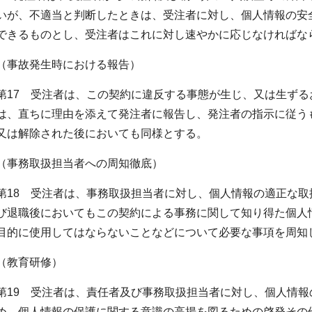
いが、不適当と判断したときは、受注者に対し、個人情報の安
できるものとし、受注者はこれに対し速やかに応じなければな
（事故発生時における報告）
第17 受注者は、この契約に違反する事態が生じ、又は生ず
は、直ちに理由を添えて発注者に報告し、発注者の指示に従う
又は解除された後においても同様とする。
（事務取扱担当者への周知徹底）
第18 受注者は、事務取扱担当者に対し、個人情報の適正な
び退職後においてもこの契約による事務に関して知り得た個人
目的に使用してはならないことなどについて必要な事項を周知
（教育研修）
第19 受注者は、責任者及び事務取扱担当者に対し、個人情
め、個人情報の保護に関する意識の高揚を図るための啓発その