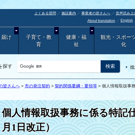
よくある質問
施設案内
事業者の皆さんへ
音声読み上
English
About translation
・届け
子育て・教
健康・福
観光・スポー
育
祉
化
を探す
検
の皆さんへ
>
市の発注契約
>
契約関係要綱・要領等
> 個人情報取扱事
個人情報取扱事務に係る特記仕
月1日改正）