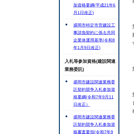
加資格要綱(平成21年6
月1日改正)
盛岡市特定市営建設工
事請負契約に係る共同
企業体運用基準(令和8
年1月9日改正)
入札等参加資格(建設関連
業務委託)
盛岡市建設関連業務委
託契約競争入札参加資
格要綱(令和7年9月11
日改正）
盛岡市建設関連業務委
託契約競争入札参加資
格審査要領(令和7年9