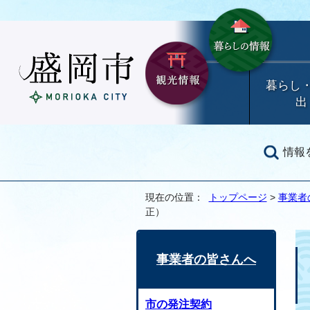
暮らし
出
情報
現在の位置：
トップページ
>
事業者
正）
事業者の皆さんへ
市の発注契約