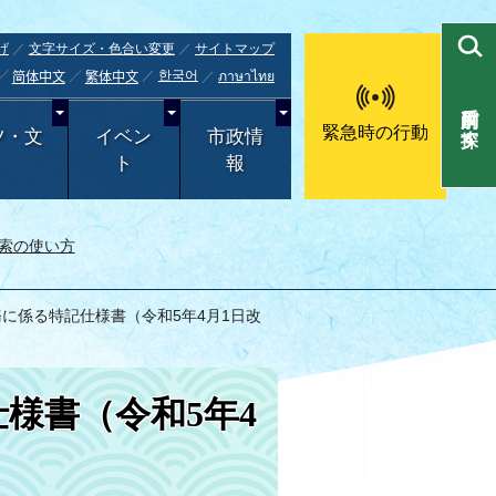
げ
文字サイズ・色合い変更
サイトマップ
한국어
ภาษาไทย
简体中文
繁体中文
目的別で探す
緊急時の行動
ツ・文
イベン
市政情
ト
報
索の使い方
務に係る特記仕様書（令和5年4月1日改
様書（令和5年4