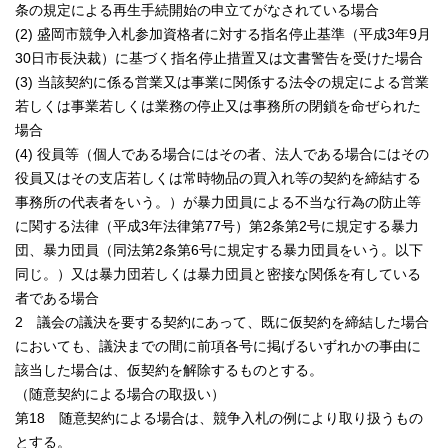
条の規定による再生手続開始の申立てがなされている場合
(2) 盛岡市競争入札参加資格者に対する指名停止基準（平成3年9月
30日市長決裁）に基づく指名停止措置又は文書警告を受けた場合
(3) 当該契約に係る営業又は事業に関係する法令の規定による営業
若しくは事業若しくは業務の停止又は事務所の閉鎖を命ぜられた
場合
(4) 役員等（個人である場合にはその者、法人である場合にはその
役員又はその支店若しくは常時物品の買入れ等の契約を締結する
事務所の代表者をいう。）が暴力団員による不当な行為の防止等
に関する法律（平成3年法律第77号）第2条第2号に規定する暴力
団、暴力団員（同法第2条第6号に規定する暴力団員をいう。以下
同じ。）又は暴力団若しくは暴力団員と密接な関係を有している
者である場合
2 議会の議決を要する契約にあって、既に仮契約を締結した場合
においても、議決までの間に前項各号に掲げるいずれかの事由に
該当した場合は、仮契約を解除するものとする。
（随意契約による場合の取扱い）
第18 随意契約による場合は、競争入札の例により取り扱うもの
とする。