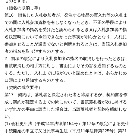
ものとする。
（指名の取消し等）
第16 指名した入札参加者が、発注する物品の買入れ等の入札ま
での間に入札参加資格を有しなくなったとき、不正の手段により
入札参加者の指名を受けたと認められるとき又は入札参加者の指
名決定時において承知できなかった事実が明らかとなり、入札に
参加させることが適当でないと判断されるときは、当該入札参加
者の指名を取り消すものとする。
2 前項の規定により入札参加者の指名の取消しを行ったときは、
当該取消しの相手方に対し、書面によりその旨を通知するものと
する。ただし、入札までに暇がないと認めたときは、あらかじめ
口頭により通知するものとする。
（契約の成立要件）
第17 契約は、落札者と決定された者と締結するが、契約書を作
成し契約が確定するまでの間において、当該落札者が次に掲げる
いずれかの事由に該当した場合は、当該落札者と契約を締結しな
い。
(1) 会社更生法（平成14年法律第154号）第17条の規定による更生
手続開始の申立て又は民事再生法（平成11年法律第225号）第21