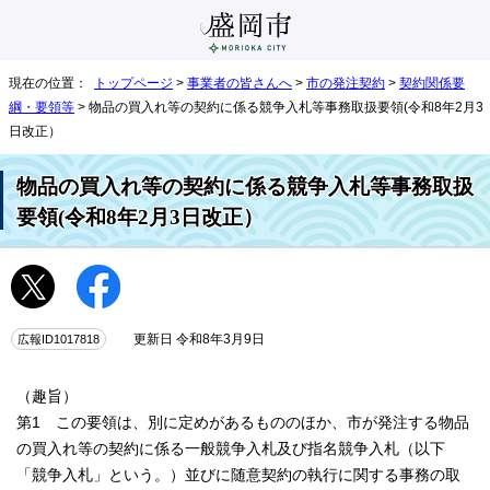
現在の位置：
トップページ
>
事業者の皆さんへ
>
市の発注契約
>
契約関係要
綱・要領等
> 物品の買入れ等の契約に係る競争入札等事務取扱要領(令和8年2月3
日改正）
物品の買入れ等の契約に係る競争入札等事務取扱
要領(令和8年2月3日改正）
広報ID1017818
更新日 令和8年3月9日
（趣旨）
第1 この要領は、別に定めがあるもののほか、市が発注する物品
の買入れ等の契約に係る一般競争入札及び指名競争入札（以下
「競争入札」という。）並びに随意契約の執行に関する事務の取