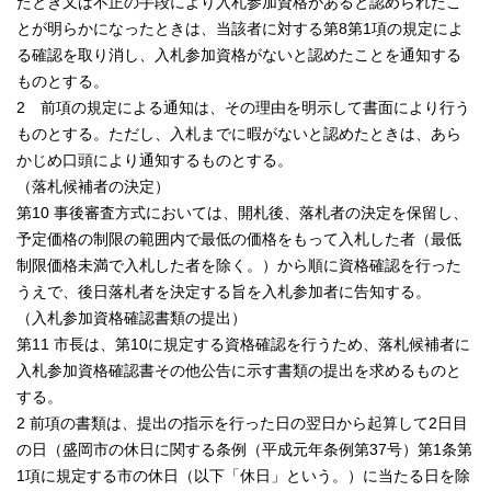
たとき又は不正の手段により入札参加資格があると認められたこ
とが明らかになったときは、当該者に対する第8第1項の規定によ
る確認を取り消し、入札参加資格がないと認めたことを通知する
ものとする。
2 前項の規定による通知は、その理由を明示して書面により行う
ものとする。ただし、入札までに暇がないと認めたときは、あら
かじめ口頭により通知するものとする。
（落札候補者の決定）
第10 事後審査方式においては、開札後、落札者の決定を保留し、
予定価格の制限の範囲内で最低の価格をもって入札した者（最低
制限価格未満で入札した者を除く。）から順に資格確認を行った
うえで、後日落札者を決定する旨を入札参加者に告知する。
（入札参加資格確認書類の提出）
第11 市長は、第10に規定する資格確認を行うため、落札候補者に
入札参加資格確認書その他公告に示す書類の提出を求めるものと
する。
2 前項の書類は、提出の指示を行った日の翌日から起算して2日目
の日（盛岡市の休日に関する条例（平成元年条例第37号）第1条第
1項に規定する市の休日（以下「休日」という。）に当たる日を除