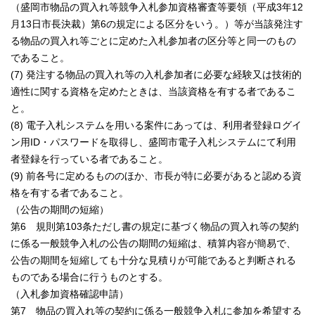
（盛岡市物品の買入れ等競争入札参加資格審査等要領（平成3年12
月13日市長決裁）第6の規定による区分をいう。）等が当該発注す
る物品の買入れ等ごとに定めた入札参加者の区分等と同一のもの
であること。
(7) 発注する物品の買入れ等の入札参加者に必要な経験又は技術的
適性に関する資格を定めたときは、当該資格を有する者であるこ
と。
(8) 電子入札システムを用いる案件にあっては、利用者登録ログイ
ン用ID・パスワードを取得し、盛岡市電子入札システムにて利用
者登録を行っている者であること。
(9) 前各号に定めるもののほか、市長が特に必要があると認める資
格を有する者であること。
（公告の期間の短縮）
第6 規則第103条ただし書の規定に基づく物品の買入れ等の契約
に係る一般競争入札の公告の期間の短縮は、積算内容が簡易で、
公告の期間を短縮しても十分な見積りが可能であると判断される
ものである場合に行うものとする。
（入札参加資格確認申請）
第7 物品の買入れ等の契約に係る一般競争入札に参加を希望する