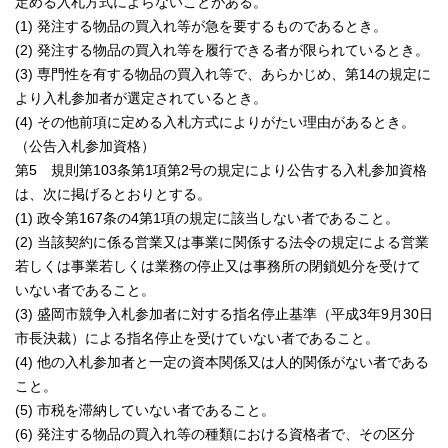
定める入札方式によらないことがある。
(1) 発注する物品の買入れ等が急を要するものであるとき。
(2) 発注する物品の買入れ等を履行できる者が限られているとき。
(3) 専門性を有する物品の買入れ等で、あらかじめ、第14の規定に
より入札参加者が選定されているとき。
(4) その他前項に定める入札方式によりがたい理由があるとき。
（公告入札参加資格）
第5 規則第103条第1項第2号の規定により公告する入札参加資格
は、次に掲げるとおりとする。
(1) 政令第167条の4第1項の規定に該当しない者であること。
(2) 当該契約に係る営業又は事業に関係する法令の規定による営業
若しくは事業若しくは業務の停止又は事務所の閉鎖処分を受けて
いない者であること。
(3) 盛岡市競争入札参加者に対する指名停止基準（平成3年9月30日
市長決裁）による指名停止を受けていない者であること。
(4) 他の入札参加者と一定の資本関係又は人的関係がない者である
こと。
(5) 市税を滞納していない者であること。
(6) 発注する物品の買入れ等の種類における資格者で、その区分