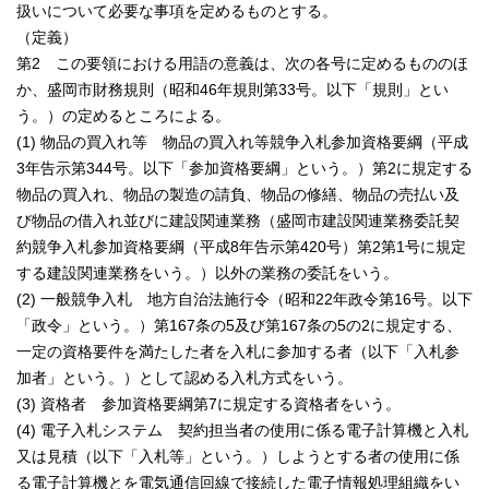
扱いについて必要な事項を定めるものとする。
（定義）
第2 この要領における用語の意義は、次の各号に定めるもののほ
か、盛岡市財務規則（昭和46年規則第33号。以下「規則」とい
う。）の定めるところによる。
(1) 物品の買入れ等 物品の買入れ等競争入札参加資格要綱（平成
3年告示第344号。以下「参加資格要綱」という。）第2に規定する
物品の買入れ、物品の製造の請負、物品の修繕、物品の売払い及
び物品の借入れ並びに建設関連業務（盛岡市建設関連業務委託契
約競争入札参加資格要綱（平成8年告示第420号）第2第1号に規定
する建設関連業務をいう。）以外の業務の委託をいう。
(2) 一般競争入札 地方自治法施行令（昭和22年政令第16号。以下
「政令」という。）第167条の5及び第167条の5の2に規定する、
一定の資格要件を満たした者を入札に参加する者（以下「入札参
加者」という。）として認める入札方式をいう。
(3) 資格者 参加資格要綱第7に規定する資格者をいう。
(4) 電子入札システム 契約担当者の使用に係る電子計算機と入札
又は見積（以下「入札等」という。）しようとする者の使用に係
る電子計算機とを電気通信回線で接続した電子情報処理組織をい