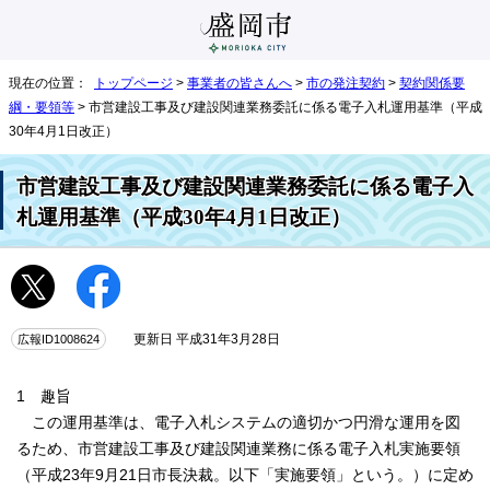
現在の位置：
トップページ
>
事業者の皆さんへ
>
市の発注契約
>
契約関係要
綱・要領等
> 市営建設工事及び建設関連業務委託に係る電子入札運用基準（平成
30年4月1日改正）
市営建設工事及び建設関連業務委託に係る電子入
札運用基準（平成30年4月1日改正）
広報ID1008624
更新日 平成31年3月28日
1 趣旨
この運用基準は、電子入札システムの適切かつ円滑な運用を図
るため、市営建設工事及び建設関連業務に係る電子入札実施要領
（平成23年9月21日市長決裁。以下「実施要領」という。）に定め