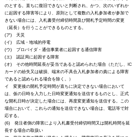
のとする。直ちに復旧できないと判断され、かつ、次のいずれか
に起因する障害等により、原則として複数の入札参加者が参加で
きない場合には、入札書受付締切時間及び開札予定時間の変更
（延長）を行うことができるものとする。
(ア) 天災
(イ) 広域・地域的停電
(ウ) プロバイダ・通信事業者に起因する通信障害
(エ) 認証局に起因する障害
(オ) その他時間延長が妥当であると認められた場合（ただし、IC
カードの紛失又は破損、端末の不具合入札参加者の責による障害
であると認められる場合を除く。）
イ 変更後の開札予定時間が直ちに決定できない場合において
は、仮の日時を入力した日時変更通知を送信するものとし、正式
な開札日時が決定した場合には、再度変更通知を送信する。この
場合において、これらの通知を送信できない場合は、電話等で対
応する。
(6) 発注者側の障害により入札書受付締切時間又は開札時間を延
長する場合の取扱い