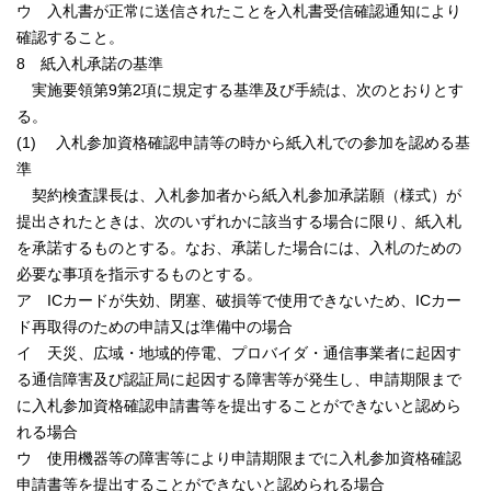
ウ 入札書が正常に送信されたことを入札書受信確認通知により
確認すること。
8 紙入札承諾の基準
実施要領第9第2項に規定する基準及び手続は、次のとおりとす
る。
(1) 入札参加資格確認申請等の時から紙入札での参加を認める基
準
契約検査課長は、入札参加者から紙入札参加承諾願（様式）が
提出されたときは、次のいずれかに該当する場合に限り、紙入札
を承諾するものとする。なお、承諾した場合には、入札のための
必要な事項を指示するものとする。
ア ICカードが失効、閉塞、破損等で使用できないため、ICカー
ド再取得のための申請又は準備中の場合
イ 天災、広域・地域的停電、プロバイダ・通信事業者に起因す
る通信障害及び認証局に起因する障害等が発生し、申請期限まで
に入札参加資格確認申請書等を提出することができないと認めら
れる場合
ウ 使用機器等の障害等により申請期限までに入札参加資格確認
申請書等を提出することができないと認められる場合