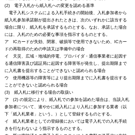
(2) 電子入札から紙入札への変更を認める基準
電子入札システムによる入札手続きの開始後、入札参加者から
紙入札参加承諾願が提出されたときは、次のいずれかに該当する
場合に限り、紙入札を承諾するものとする。なお、承諾した場合
には、入札のための必要な事項を指示するものとする。
ア ICカードが失効、閉塞、破損等で使用できないため、ICカー
ドの再取得のための申請又は準備中の場合
イ 天災、広域・地域的停電、プロバイダ・通信事業者に起因す
る通信障害及び認証局に起因する障害等が発生し、提出期限まで
に入札書を提出することができないと認められる場合
ウ 使用機器等の障害等により提出期限までに入札書を提出する
ことができないと認められる場合
(3) 紙入札に移行する場合の取扱い
ア (2) の規定により、紙入札での参加を認めた場合は、当該入札
参加者について、速やかに紙入札により入札に参加する業者（以
下「紙入札業者」という。）として登録するものとする。
イ 紙入札業者としての登録後においては電子入札での入札手続
きを行なわないよう指示するものとする。