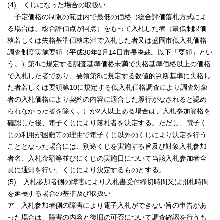
(4) くじになった場合の取扱い
予定価格の制限の範囲内で最低の価格（総合評価落札方式によ
る場合は、総合評価点が同点）をもって入札した者（最低制限価
格若しくは失格基準価格未満で入札した者又は盛岡市低入札価格
調査制度実施要領（平成30年2月14日市長決裁。以下「要領」とい
う。）第4に規定する調査基準価格未満で失格基準価格以上の価格
で入札した者であり、要領第8に規定する数値的判断基準に失格し
た者若しくは要領第10に規定する低入札価格調査により調査対象
者の入札価格により契約の内容に適合した履行がなされると認め
られなかった者を除く。）が2人以上ある場合は、入札参加資格を
確認した後、電子くじにより落札者を決定する。ただし、電子く
じの利用が困難等の理由で電子くじ以外のくじにより決定を行う
こととなった場合には、別途くじを実施する旨及び対象入札参加
者名、入札金額等並びにくじの実施日について当該入札参加者全
員に通知を行い、くじにより決定するものとする。
(5) 入札参加者側の障害により入札書受付締切時間又は開札時間
を延長する場合の基準及び取扱い
ア 入札参加者側の障害により電子入札ができない旨の申告があ
った場合は、障害の内容と復旧の可否について調査確認を行うも