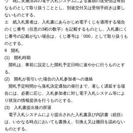
ウ 既に実施済みの電子入札システムによる書類の送受信は有効
なものとして取り扱うこととし、別途交付又は受領手続きは要し
ないものとする。
エ 紙入札業者は、入札書にあらかじめ電子くじを適用する場合
のくじ番号（任意の3桁の数字）を記載するものとし、入札書にく
じ番号の記載がない場合は、くじ番号は「000」として取り扱うも
のとする。
9 開札
(1) 開札時期
開札は、事前に設定した開札予定日時に速やかに行うものとす
る。
(2) 開札が長引いた場合の入札参加者への連絡
開札予定時間から落札決定通知の発行まで、著しく遅延する場
合には、必要に応じ、入札参加者に対し電子入札システム等によ
り状況の情報提供を行うものとする。
(3) 入札書提出後の辞退
電子入札システムにより提出された入札書及び内訳書（総括）
は、いかなる時点においても書換え、引換え又は撤回を認めない
ものとする。