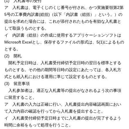
(1) 入札書等の受付
ア 入札書は、電子くじのくじ番号が付され、かつ実施要領第2第
5号の工事費内訳書(総括)（以下「内訳書（総括）」という。）の
提出を求めた場合には、これが添付されたものを有効な入札書と
して取扱うものとする。
イ 内訳書（総括）の作成に使用するアプリケーションソフトは
Microsoft Excelとし、保存するファイルの形式は、5(1)によるもの
とする。
(2) 開札
開札予定日時は、入札書受付締切予定日時の翌日を標準とする
ものとする。その他の期間等日時の設定にあたっては、各入札方
式とも紙入札における運用に準じて設定するものとする。
(3) 留意事項
入札参加者は、適正な入札書等の提出がなされるよう次の事項
に留意すること。
ア 入札書の入力は正確に行い、入札書提出内容確認画面におい
て入力内容の確認を行ってから入札書を提出すること。
イ 入札書受付締切予定日時までに入札書の提出が完了するよう
時間に余裕をもって処理を行うこと。