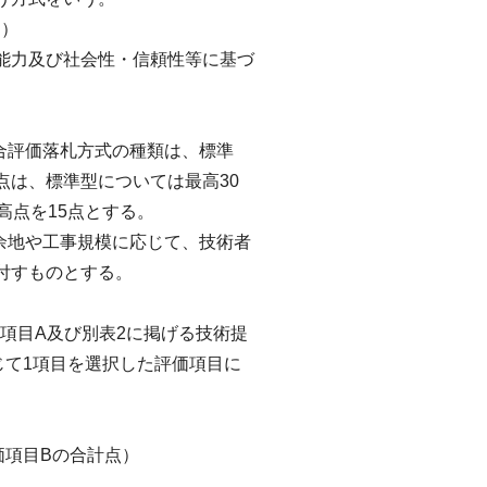
。）
能力及び社会性・信頼性等に基づ
合評価落札方式の種類は、標準
点は、標準型については最高30
高点を15点とする。
余地や工事規模に応じて、技術者
付すものとする。
価項目A及び別表2に掲げる技術提
じて1項目を選択した評価項目に
価項目Bの合計点）