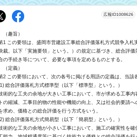
広報ID1008626
（趣旨）
第1 この要領は、盛岡市営建設工事総合評価落札方式競争入札実
決裁。以下「実施要領」という。）の規定に基づき、総合評価
合の手続き等について、必要な事項を定めるものとする。
（定義）
第2 この要領において、次の各号に掲げる用語の定義は、当該
(1) 総合評価落札方式標準型（以下「標準型」という。）
技術的な工夫の余地が大きい工事において、市が求める工事内
トの縮減、工事目的物の性能や機能の向上、又は社会的要請へ
を求め、価格との総合評価を行う方式をいう。
(2) 総合評価落札方式簡易型（以下「簡易型」という。）
技術的な工夫の余地が小さい工事において、施工の確実性を確
工能力、地域精通度等に基づく技術力と価格との総合評価を行