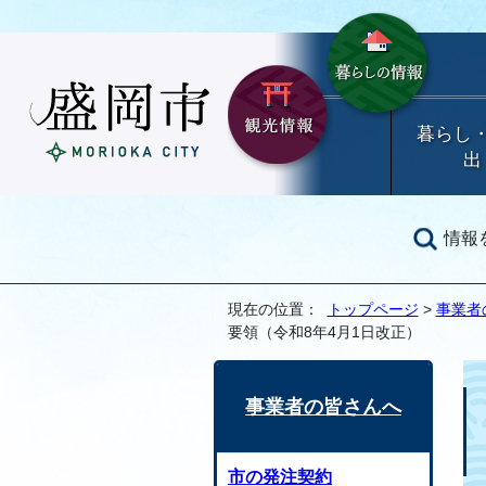
暮らし
出
情報
現在の位置：
トップページ
>
事業者
要領（令和8年4月1日改正）
事業者の皆さんへ
市の発注契約