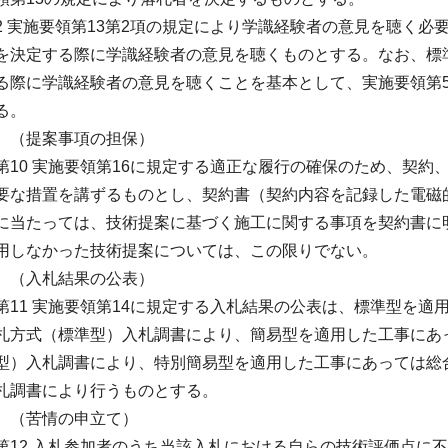
2 実施要領第13第2項の規定により学識経験者の意見を聴く必
を決定する際に学識経験者の意見を聴くものとする。なお、標
る際に学識経験者の意見を聴くことを基本として、実施要領第
る。
（提案事項の担保）
第10 実施要領第16に規定する適正な履行の確保のため、契約
要な措置を講ずるものとし、契約書（契約内容を記録した電磁
に当たっては、技術提案に基づく施工に関する事項を契約書に
用しなかった技術提案については、この限りでない。
（入札結果の公表）
第11 実施要領第14に規定する入札結果の公表は、標準型を適
札方式（標準型）入札調書により、簡易型を適用した工事にあ
型）入札調書により、特別簡易型を適用した工事にあっては総
札調書により行うものとする。
（苦情の申立て）
第12 入札参加者のうち当該入札における自らの技術評価点に