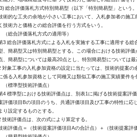
(3) 総合評価落札方式特別簡易型（以下「特別簡易型」という
技術的な工夫の余地が小さい工事において、入札参加者の施工
く技術力と価格との総合評価を行う方式をいう。
（総合評価落札方式の適用等）
第3 総合評価落札方式による入札を実施する工事に適用する総
型、簡易型又は特別簡易型とする。この場合における技術評価
点、簡易型については最高20点とし、特別簡易型については最
2 対象工事の入札参加資格の設定に当たっては、技術的提案の
に係る入札参加資格として同種又は類似工事の施工実績要件を
（標準型技術評価点）
第4 標準型における技術評価点は、別表1に掲げる技術提案評
案評価項目Bの項目のうち、共通評価項目及び工事の特性に応
より設定するものとする。
2 技術評価点は、次の式により算定する。
技術評価点＝（技術提案評価項目Aの合計点）＋（技術提案評
（簡易型技術評価点）