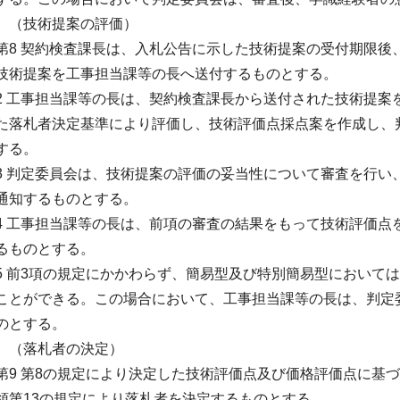
（技術提案の評価）
第8 契約検査課長は、入札公告に示した技術提案の受付期限後
技術提案を工事担当課等の長へ送付するものとする。
2 工事担当課等の長は、契約検査課長から送付された技術提案
た落札者決定基準により評価し、技術評価点採点案を作成し、
する。
3 判定委員会は、技術提案の評価の妥当性について審査を行い
通知するものとする。
4 工事担当課等の長は、前項の審査の結果をもって技術評価点
るものとする。
5 前3項の規定にかかわらず、簡易型及び特別簡易型において
ことができる。この場合において、工事担当課等の長は、判定
のとする。
（落札者の決定）
第9 第8の規定により決定した技術評価点及び価格評価点に基
領第13の規定により落札者を決定するものとする。