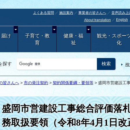
よくある質問
施設案内
事業者の皆さんへ
音声読み上
English
About translation
・届け
子育て・教
健康・福
観光・スポー
育
祉
化
を探す
検
の皆さんへ
>
市の発注契約
>
契約関係要綱・要領等
> 盛岡市営建設工
盛岡市営建設工事総合評価落
務取扱要領（令和8年4月1日改