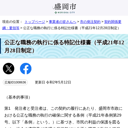
現在の位置：
トップページ
>
事業者の皆さんへ
>
市の発注契約
>
契約関係要
綱・要領等
> 公正な職務の執行に係る特記仕様書（平成21年12月28日制定）
公正な職務の執行に係る特記仕様書（平成21年12
月28日制定）
広報ID1008636
更新日 令和2年5月12日
（基本的事項）
第1 発注者と受注者は、この契約の履行にあたり、盛岡市市政に
おける公正な職務の執行の確保に関する条例（平成21年条例第29
号。以下「条例」という。）に基づき、市民の利益の保護を図る