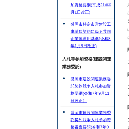
加資格要綱(平成21年6
月1日改正)
盛岡市特定市営建設工
事請負契約に係る共同
企業体運用基準(令和8
年1月9日改正)
入札等参加資格(建設関連
業務委託)
盛岡市建設関連業務委
託契約競争入札参加資
格要綱(令和7年9月11
日改正）
盛岡市建設関連業務委
託契約競争入札参加資
格審査要領(令和7年9