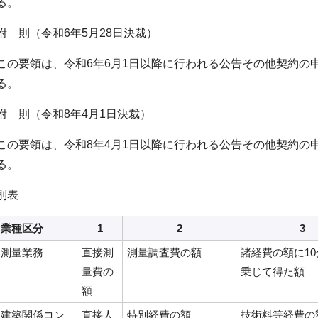
る。
附 則（令和6年5月28日決裁）
この要領は、令和6年6月1日以降に行われる公告その他契約の
る。
附 則（令和8年4月1日決裁）
この要領は、令和8年4月1日以降に行われる公告その他契約の
る。
別表
業種区分
1
2
3
測量業務
直接測
測量調査費の額
諸経費の額に10
量費の
乗じて得た額
額
建築関係コン
直接人
特別経費の額
技術料等経費の