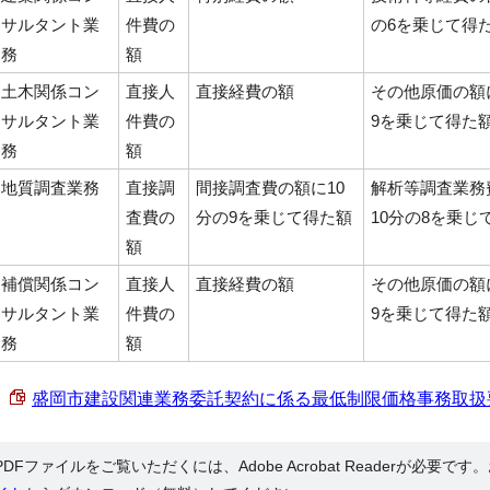
サルタント業
件費の
の6を乗じて得
務
額
土木関係コン
直接人
直接経費の額
その他原価の額
サルタント業
件費の
9を乗じて得た
務
額
地質調査業務
直接調
間接調査費の額に10
解析等調査業務
査費の
分の9を乗じて得た額
10分の8を乗じ
額
補償関係コン
直接人
直接経費の額
その他原価の額
サルタント業
件費の
9を乗じて得た
務
額
盛岡市建設関連業務委託契約に係る最低制限価格事務取扱要領 （
PDFファイルをご覧いただくには、Adobe Acrobat Readerが必要で