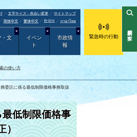
げ
文字サイズ・色合い変更
サイトマップ
한국어
ภาษาไทย
简体中文
繁体中文
目的別で探す
緊急時の行動
ツ・文
イベン
市政情
ト
報
索の使い方
業務委託に係る最低制限価格事務取扱
る最低制限価格事
正）