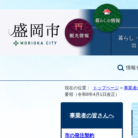
暮らし
出
情報
現在の位置：
トップページ
>
事業者
要領（令和8年4月1日改正）
事業者の皆さんへ
市の発注契約