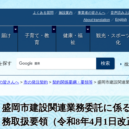
よくある質問
施設案内
事業者の皆さんへ
音声読み上
English
About translation
・届け
子育て・教
健康・福
観光・スポー
育
祉
化
を探す
検
の皆さんへ
>
市の発注契約
>
契約関係要綱・要領等
> 盛岡市建設関連
盛岡市建設関連業務委託に係
務取扱要領（令和8年4月1日改