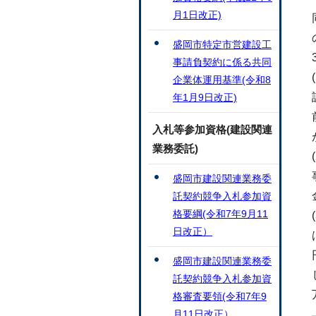
月1日改正)
盛岡市特定市営建設工
事請負契約に係る共同
企業体運用基準(令和8
年1月9日改正)
入札等参加資格(建設関連
業務委託)
盛岡市建設関連業務委
託契約競争入札参加資
格要綱(令和7年9月11
日改正）
盛岡市建設関連業務委
託契約競争入札参加資
格審査要領(令和7年9
月11日改正）