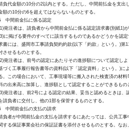
請負代金額の10分の2以内とする。ただし、中間前払金を支出
金額の10分の6を超えてはならないものとする。
5 中間前金払に係る認定
(1)発注者は、請負者から中間前金払に係る認定請求書(別紙1)が
(3)に掲げる要件のすべてに該当するものであるかどうかを認
求書には、盛岡市工事請負契約約款(以下「約款」という。)第
付させるものとする。
(2)発注者は、前号の認定にあたりその進捗額について認定しよ
基づく工事履行報告書等の資料(以下「認定資料」という。)に
る。この場合において、工事現場等に搬入された検査済の材料
料の出来高に加算し、進捗額として認定することができるもの
(3)発注者は、前2号による認定の結果、妥当と認めるときは、認
を請負者に交付し、他の1部を保管するものとする。
6 中間前金払の支払の請求
請負者が中間前払金の支払を請求するにあたっては、公共工事
関する保証事業会社の保証証書を添付させるものとする。なお