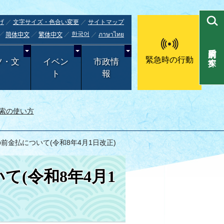
げ
文字サイズ・色合い変更
サイトマップ
한국어
ภาษาไทย
简体中文
繁体中文
目的別で探す
緊急時の行動
ツ・文
イベン
市政情
ト
報
索の使い方
前金払について(令和8年4月1日改正)
(令和8年4月1