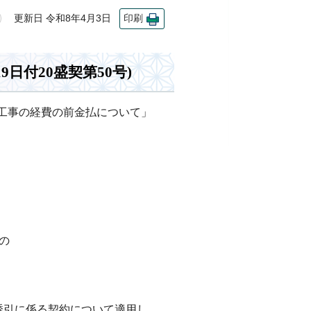
更新日 令和8年4月3日
印刷
日付20盛契第50号)
共工事の経費の前金払について」
の
誘引に係る契約について適用し、