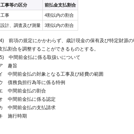
工事等の区分
前払金支払割合
工事
4割以内の割合
設計、調査及び測量
3割以内の割合
(4) 前項の規定にかかわらず、歳計現金の保有及び特定財源
支払割合を調整することができるものとする。
(5) 中間前金払に係る取扱いについて
ア 趣旨
イ 中間前金払の対象となる工事及び経費の範囲
ウ 債務負担行為等に係る特例
エ 中間前金払の割合
オ 中間前金払に係る認定
カ 中間前金払の支払請求
キ 施行時期