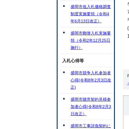
盛岡市低入札価格調査
制度実施要領（令和4
年6月13日改正）
盛岡市郵便入札実施要
領（令和2年12月25日
施行）
入札心得等
盛岡市競争入札参加者
心得(令和8年2月3日改
正)
盛岡市随意契約見積参
加者心得(令和8年2月3
日改正）
盛岡市工事請負契約に