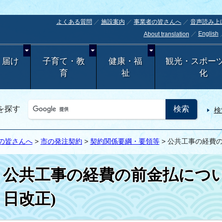
よくある質問
施設案内
事業者の皆さんへ
音声読み上
English
About translation
・届け
子育て・教
健康・福
観光・スポー
育
祉
化
を探す
検
の皆さんへ
>
市の発注契約
>
契約関係要綱・要領等
> 公共工事の経費の
公共工事の経費の前金払について
日改正)