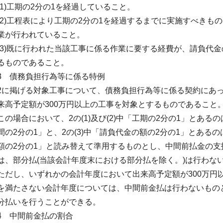
(1)工期の2分の1を経過していること。
(2)工程表により工期の2分の1を経過するまでに実施すべきも
業が行われていること。
(3)既に行われた当該工事に係る作業に要する経費が、請負代金
るものであること。
3 債務負担行為等に係る特例
2に掲げる対象工事について、債務負担行為等に係る契約にあ
来高予定額が300万円以上の工事を対象とするものであること
この場合において、2の(1)及び(2)中「工期の2分の1」とあ
間の2分の1」と、2の(3)中「請負代金の額の2分の1」とある
額の2分の1」と読み替えて準用するものとし、中間前払金の
は、部分払(当該会計年度末における部分払を除く。)は行わな
ただし、いずれかの会計年度において出来高予定額が300万円
を満たさない会計年度については、中間前金払は行わないもの
分払いを行うことができる。
4 中間前金払の割合