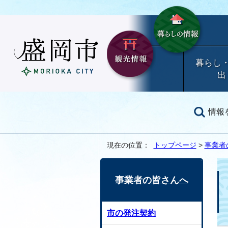
暮らし
出
情報
現在の位置：
トップページ
>
事業者
事業者の皆さんへ
市の発注契約