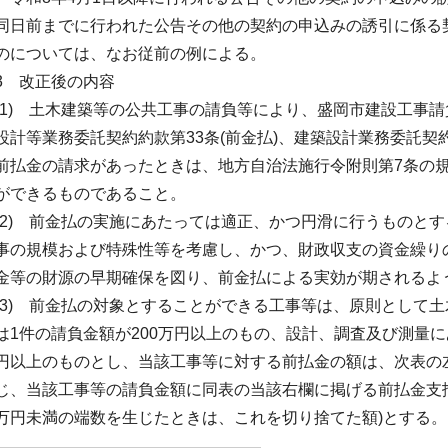
同日前までに行われた公告その他の契約の申込みの誘引に係る
のについては、なお従前の例による。
3 改正後の内容
(1) 土木建築等の公共工事の請負等により、盛岡市建設工事請負
設計等業務委託契約約款第33条(前金払)、建築設計業務委託契約
前払金の請求があったときは、地方自治法施行令附則第7条の
ができるものであること。
(2) 前金払の実施にあたっては適正、かつ円滑に行うものと
事の規模および特殊性等を考慮し、かつ、財政収支の資金繰り
金等の財源の早期確保を図り、前金払による実効が期されるよ
(3) 前金払の対象とすることができる工事等は、原則として
は1件の請負金額が200万円以上のもの、設計、調査及び測量に
円以上のものとし、当該工事等に対する前払金の額は、次表の
じ、当該工事等の請負金額に同表の当該右欄に掲げる前払金支払
万円未満の端数を生じたときは、これを切り捨てた額)とする。