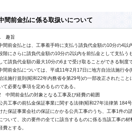
中間前金払に係る取扱いについて
1 趣旨
中間前金払とは、工事着手時に支払う請負代金額の10分の4以
段階にさらに請負代金額の10分の2以内を前払金として支払う
して請負代金額の最大10分の6まで受け取ることができる制度
中間前金払については、平成11年2月17日に地方自治法施行令(
治法施行規則(昭和22年内務省令第29号)の一部改正されたこ
いて必要な事項を定めるものである。
2 中間前金払の対象となる工事及び経費の範囲
公共工事の前払金保証事業に関する法律(昭和27年法律第 184
けた保証事業会社の保証にかかる公共工事のうち、工事1件の請
について、次の要件の全てに該当するものに係る当該工事の材
経費とする。