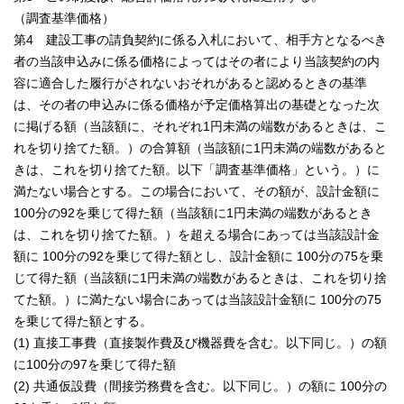
（調査基準価格）
第4 建設工事の請負契約に係る入札において、相手方となるべき
者の当該申込みに係る価格によってはその者により当該契約の内
容に適合した履行がされないおそれがあると認めるときの基準
は、その者の申込みに係る価格が予定価格算出の基礎となった次
に掲げる額（当該額に、それぞれ1円未満の端数があるときは、こ
れを切り捨てた額。）の合算額（当該額に1円未満の端数があると
きは、これを切り捨てた額。以下「調査基準価格」という。）に
満たない場合とする。この場合において、その額が、設計金額に
100分の92を乗じて得た額（当該額に1円未満の端数があるとき
は、これを切り捨てた額。）を超える場合にあっては当該設計金
額に 100分の92を乗じて得た額とし、設計金額に 100分の75を乗
じて得た額（当該額に1円未満の端数があるときは、これを切り捨
てた額。）に満たない場合にあっては当該設計金額に 100分の75
を乗じて得た額とする。
(1) 直接工事費（直接製作費及び機器費を含む。以下同じ。）の額
に100分の97を乗じて得た額
(2) 共通仮設費（間接労務費を含む。以下同じ。）の額に 100分の