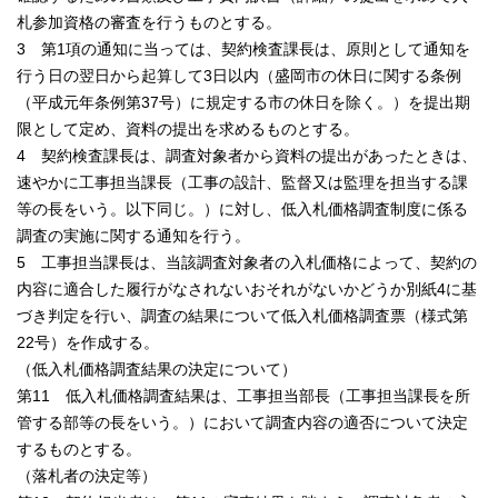
札参加資格の審査を行うものとする。
3 第1項の通知に当っては、契約検査課長は、原則として通知を
行う日の翌日から起算して3日以内（盛岡市の休日に関する条例
（平成元年条例第37号）に規定する市の休日を除く。）を提出期
限として定め、資料の提出を求めるものとする。
4 契約検査課長は、調査対象者から資料の提出があったときは、
速やかに工事担当課長（工事の設計、監督又は監理を担当する課
等の長をいう。以下同じ。）に対し、低入札価格調査制度に係る
調査の実施に関する通知を行う。
5 工事担当課長は、当該調査対象者の入札価格によって、契約の
内容に適合した履行がなされないおそれがないかどうか別紙4に基
づき判定を行い、調査の結果について低入札価格調査票（様式第
22号）を作成する。
（低入札価格調査結果の決定について）
第11 低入札価格調査結果は、工事担当部長（工事担当課長を所
管する部等の長をいう。）において調査内容の適否について決定
するものとする。
（落札者の決定等）