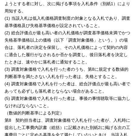
ようとする者に対し、次に掲げる事項を入札条件（別紙1）により
周知する。
(1) 当該入札は低入札価格調査制度の対象となる入札であり、調査
基準価格及び失格基準価格が設定されていること。
(2) 総合評価点が最も高い者の入札価格が調査基準価格未満でかつ
失格基準価格以上の価格（以下「調査対象価格」という。）の場
合は、落札者の決定を保留し、その入札価格によって契約の内容
に適合した履行がなされるか否かを調査し、後日落札者を決定し
たときは、速やかに落札者に通知すること。
(3) 調査対象価格で入札を行った者のうち、第8に規定する数値的
判断基準を満たさない入札を行った者は、失格とすること。
(4) 調査対象価格で入札を行った者は、総合評価点が最も高い者で
あっても必ずしも落札者とならない場合があること。
(5) 調査対象価格で入札を行った者は、事後の事情聴取等に協力し
なければならないこと。
（数値的判断基準による判定）
第8 契約担当者は、調査対象価格で入札を行った者が、入札時に
提出した工事費内訳書（総括）に記載された別紙2に掲げる次の工
事費目ごとに定める基準を全て満たしていないときは、当該入札