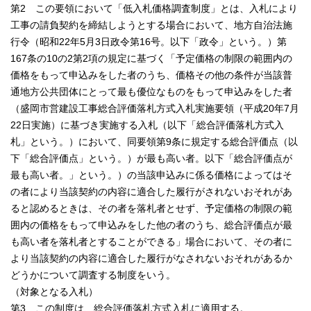
第2 この要領において「低入札価格調査制度」とは、入札により
工事の請負契約を締結しようとする場合において、地方自治法施
行令（昭和22年5月3日政令第16号。以下「政令」という。）第
167条の10の2第2項の規定に基づく「予定価格の制限の範囲内の
価格をもって申込みをした者のうち、価格その他の条件が当該普
通地方公共団体にとって最も優位なものをもって申込みをした者
（盛岡市営建設工事総合評価落札方式入札実施要領（平成20年7月
22日実施）に基づき実施する入札（以下「総合評価落札方式入
札」という。）において、同要領第9条に規定する総合評価点（以
下「総合評価点」という。）が最も高い者。以下「総合評価点が
最も高い者。」という。）の当該申込みに係る価格によってはそ
の者により当該契約の内容に適合した履行がされないおそれがあ
ると認めるときは、その者を落札者とせず、予定価格の制限の範
囲内の価格をもって申込みをした他の者のうち、総合評価点が最
も高い者を落札者とすることができる」場合において、その者に
より当該契約の内容に適合した履行がなされないおそれがあるか
どうかについて調査する制度をいう。
（対象となる入札）
第3 この制度は、総合評価落札方式入札に適用する。