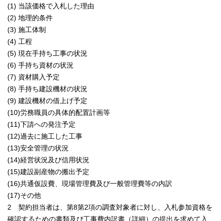
(1) 当該価格で入札した理由
(2) 地理的条件
(3) 施工体制
(4) 工程
(5) 現在手持ち工事の状況
(6) 手持ち資材の状況
(7) 資材購入予定
(8) 手持ち建設機材の状況
(9) 建設機材の借上げ予定
(10)労務職員の具体的配置計画等
(11)下請への発注予定
(12)過去に施工した工事
(13)安全管理の状況
(14)経営状況及び信用状況
(15)建設副産物の搬出予定
(16)共通仮設費、現場管理費及び一般管理費等の内訳
(17)その他
2 契約担当者は、第8第2項の調査対象者に対し、入札参加資格を
確認するための書類及び工事費内訳書（詳細）の提出を求めて入