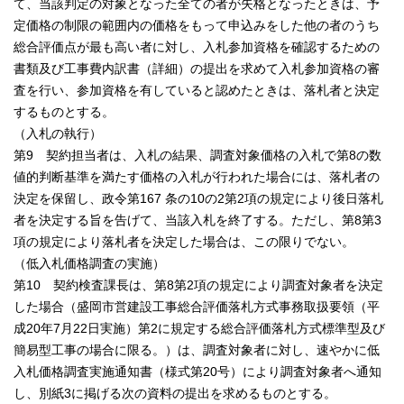
て、当該判定の対象となった全ての者が失格となったときは、予
定価格の制限の範囲内の価格をもって申込みをした他の者のうち
総合評価点が最も高い者に対し、入札参加資格を確認するための
書類及び工事費内訳書（詳細）の提出を求めて入札参加資格の審
査を行い、参加資格を有していると認めたときは、落札者と決定
するものとする。
（入札の執行）
第9 契約担当者は、入札の結果、調査対象価格の入札で第8の数
値的判断基準を満たす価格の入札が行われた場合には、落札者の
決定を保留し、政令第167 条の10の2第2項の規定により後日落札
者を決定する旨を告げて、当該入札を終了する。ただし、第8第3
項の規定により落札者を決定した場合は、この限りでない。
（低入札価格調査の実施）
第10 契約検査課長は、第8第2項の規定により調査対象者を決定
した場合（盛岡市営建設工事総合評価落札方式事務取扱要領（平
成20年7月22日実施）第2に規定する総合評価落札方式標準型及び
簡易型工事の場合に限る。）は、調査対象者に対し、速やかに低
入札価格調査実施通知書（様式第20号）により調査対象者へ通知
し、別紙3に掲げる次の資料の提出を求めるものとする。