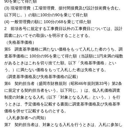
90を乗じて得た額
(3) 現場管理費（工場管理費、据付間接費及び設計技術費を含む。
以下同じ。）の額に100分の90を乗じて得た額
(4) 一般管理費の額に 100分の68を乗じて得た額
2 前項各号に規定する工事費目以外の工事費目については、設計
図書においてその取扱いを明示することとする。
（失格基準価格）
第5 調査基準価格に満たない価格をもって入札した者のうち、調
査基準価格に 100分の95を乗じて得た額（当該額に1円未満の端数
があるときはこれを切り捨てた額。以下「失格基準価格」とい
う。）に満たない価格をもって入札した者は失格とする。
（調査基準価格及び失格基準価格の記載）
第6 契約担当者（盛岡市財務規則（昭和46年規則第33号）第2条
に規定する契約担当者をいう。以下同じ。）は、低入札価格調査
制度の対象となる入札（以下「対象となる入札」という。）を行
うときは、予定価格を記載する書面に調査基準価格及び失格基準
価格を併せて記載するものとする。
（入札参加者への周知）
第7 契約担当者は、対象となる入札を行うときは、入札に参加し