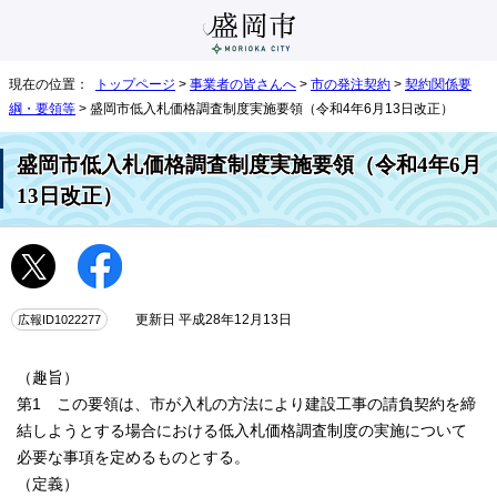
現在の位置：
トップページ
>
事業者の皆さんへ
>
市の発注契約
>
契約関係要
綱・要領等
> 盛岡市低入札価格調査制度実施要領（令和4年6月13日改正）
盛岡市低入札価格調査制度実施要領（令和4年6月
13日改正）
広報ID1022277
更新日 平成28年12月13日
（趣旨）
第1 この要領は、市が入札の方法により建設工事の請負契約を締
結しようとする場合における低入札価格調査制度の実施について
必要な事項を定めるものとする。
（定義）