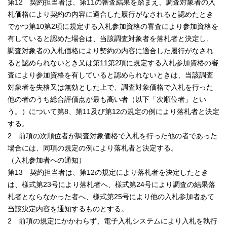
第12 契約担当者は、第11の審査結果を踏まえ、調査対象者の入
札価格により契約の内容に適合した履行がなされると認めたとき
でかつ第10第2項に規定する入札参加資格の審査により参加資格を
有していると認めた場合は、当該調査対象者を落札者と決定し、
調査対象者の入札価格により契約の内容に適合した履行がなされ
ると認められないとき又は第11第2項に規定する入札参加資格の審
査により参加資格を有していると認められないときは、当該調査
対象者を失格又は無効とした上で、調査対象価格で入札を行った
他の者のうち総合評価点が最も高い者（以下「次順位者」とい
う。）について第8、第11及び第12の規定の例により落札者と決定
する。
2 前項の次順位者が調査対象価格で入札を行った他の者であった
場合には、同項の規定の例により落札者と決定する。
（入札参加者への通知）
第13 契約担当者は、第12の規定により落札者を決定したとき
は、様式第23号により落札者へ、様式第24号により調査の結果落
札者とならなかった者へ、様式第25号により他の入札参加者あて
当該決定内容を通知するものとする。
2 前項の規定にかかわらず、電子入札システムにより入札を執行