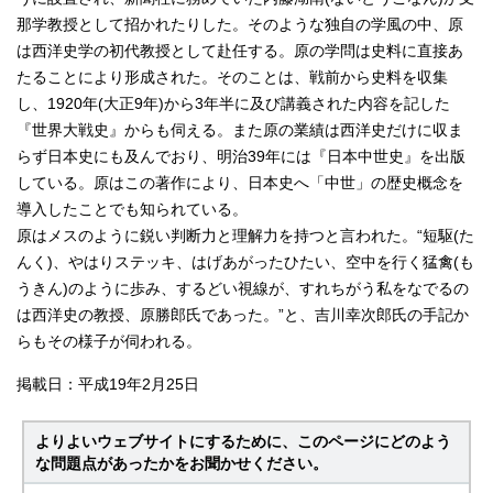
那学教授として招かれたりした。そのような独自の学風の中、原
は西洋史学の初代教授として赴任する。原の学問は史料に直接あ
たることにより形成された。そのことは、戦前から史料を収集
し、1920年(大正9年)から3年半に及び講義された内容を記した
『世界大戦史』からも伺える。また原の業績は西洋史だけに収ま
らず日本史にも及んでおり、明治39年には『日本中世史』を出版
している。原はこの著作により、日本史へ「中世」の歴史概念を
導入したことでも知られている。
原はメスのように鋭い判断力と理解力を持つと言われた。“短駆(た
んく)、やはりステッキ、はげあがったひたい、空中を行く猛禽(も
うきん)のように歩み、するどい視線が、すれちがう私をなでるの
は西洋史の教授、原勝郎氏であった。”と、吉川幸次郎氏の手記か
らもその様子が伺われる。
掲載日：平成19年2月25日
よりよいウェブサイトにするために、このページにどのよう
な問題点があったかをお聞かせください。