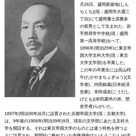
月26日、盛岡新築地(しん
ちくち)(現：盛岡市大通三
丁目)にて盛岡藩士原勝多
の長男として生まれた。岩
手県尋常中学校(現：盛岡
第一高等学校)をへて、
1896年(明治29年)に東京帝
国大学文科大学(現：東京
大学文学部)を卒業した。
この年の卒業生には高山樗
牛(たかやまちょぎゅう)(文
学者)、内田銀蔵(日本経済
史家)、幸田成友(こうだし
げとも)(幸田露伴の弟、歴
史学者)らがいた。
1897年(明治30年)6月に設置された京都帝国大学(現：京都大学)
は、9年後の1906年(明治39年)9月、現在の文学部にあたる文科大
学を開設する。それは東京帝国大学のものとは違う特色を持つよ
うに設置され、新聞社に務めていた内藤湖南(ないとうこなん)が支