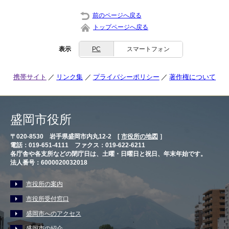
前のページへ戻る
トップページへ戻る
表示
PC
スマートフォン
携帯サイト
リンク集
プライバシーポリシー
著作権について
盛岡市役所
〒020-8530 岩手県盛岡市内丸12-2 [
市役所の地図
］
電話：019-651-4111 ファクス：019-622-6211
各庁舎や各支所などの閉庁日は、土曜・日曜日と祝日、年末年始です。
法人番号：6000020032018
市役所の案内
市役所受付窓口
盛岡市へのアクセス
盛岡市の紹介