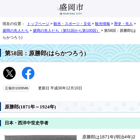
現在の位置：
トップページ
>
観光・スポーツ・文化
>
観光情報
>
歴史・先人
>
盛岡の先人たち
>
盛岡の先人たち（第51回から第100回）
> 第58回：原勝郎(は
らかつろう)
第58回：原勝郎(はらかつろう)
広報ID1009586
更新日 平成30年12月10日
原勝郎(1871年～1924年)
日本・西洋中世史学者
原勝郎は1871年(明治4年)2