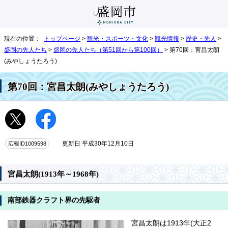
現在の位置：
トップページ
>
観光・スポーツ・文化
>
観光情報
>
歴史・先人
>
盛岡の先人たち
>
盛岡の先人たち（第51回から第100回）
> 第70回：宮昌太朗
(みやしょうたろう)
第70回：宮昌太朗(みやしょうたろう)
広報ID1009598
更新日 平成30年12月10日
宮昌太朗(1913年～1968年)
南部鉄器クラフト界の先駆者
宮昌太朗は1913年(大正2