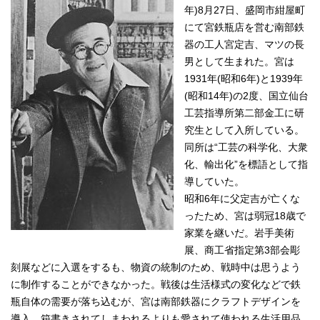
年)8月27日、盛岡市紺屋町
にて宮鉄瓶店を営む南部鉄
器の工人宮定吉、マツの長
男として生まれた。宮は
1931年(昭和6年)と1939年
(昭和14年)の2度、国立仙台
工芸指導所第二部金工に研
究生として入所している。
同所は“工芸の科学化、大衆
化、輸出化”を標語として指
導していた。
昭和6年に父定吉が亡くな
ったため、宮は弱冠18歳で
家業を継いだ。岩手美術
展、商工省指定第3部会彫
刻展などに入選をするも、物資の統制のため、戦時中は思うよう
に制作することができなかった。戦後は生活様式の変化などで鉄
瓶自体の需要が落ち込むが、宮は南部鉄器にクラフトデザインを
導入、箱書きされてしまわれるよりも愛されて使われる生活用品