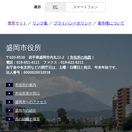
表示
PC
スマートフォン
携帯サイト
リンク集
プライバシーポリシー
著作権について
盛岡市役所
〒020-8530 岩手県盛岡市内丸12-2 [
市役所の地図
］
電話：019-651-4111 ファクス：019-622-6211
各庁舎や各支所などの閉庁日は、土曜・日曜日と祝日、年末年始です。
法人番号：6000020032018
市役所の案内
市役所受付窓口
盛岡市へのアクセス
盛岡市の紹介
市の組織と職員