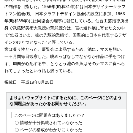
の制作を目指した。1956年(昭和31年)には日本デザイナークラフ
トマン協会(現：日本クラフトデザイン協会)の設立に参加、1963
年(昭和38年)には同協会の理事に就任している。仙台工芸指導所出
身で武蔵野美術大教授の芳武茂介は、宮の遺作展に寄せた文の中
で“鉄器はいま、彼の先駆的業績で、国際的に日本を代表するデザ
インのひとつとなった”と評している。
宮は凝り性だった。展覧会に出品するため、池にナマズを飼い、
一ヶ月間毎日観察した。眺めっぱなしでなかなか作品に手をつけ
ず、周囲が心配する中、とうとう池の金魚はそのナマズに食べら
れてしまったという話も残っている。
掲載日：平成19年8月25日
よりよいウェブサイトにするために、このページにどのよう
な問題点があったかをお聞かせください。
このページに問題点はありましたか？
情報が十分掲載されていなかった
ページの構成がわかりにくかった