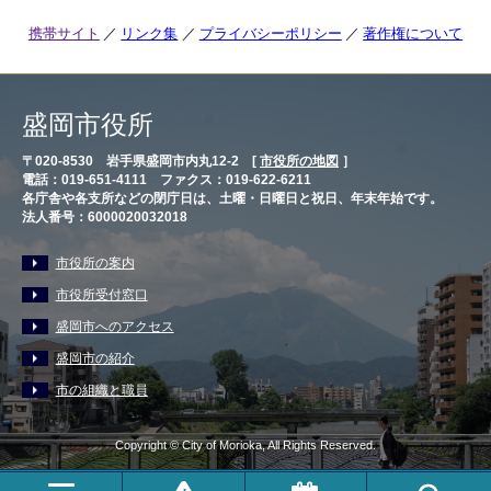
携帯サイト
リンク集
プライバシーポリシー
著作権について
盛岡市役所
〒020-8530 岩手県盛岡市内丸12-2 [
市役所の地図
］
電話：019-651-4111 ファクス：019-622-6211
各庁舎や各支所などの閉庁日は、土曜・日曜日と祝日、年末年始です。
法人番号：6000020032018
市役所の案内
市役所受付窓口
盛岡市へのアクセス
盛岡市の紹介
市の組織と職員
Copyright © City of Morioka, All Rights Reserved.