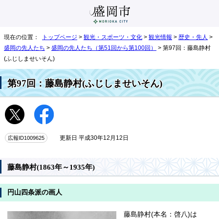
現在の位置：
トップページ
>
観光・スポーツ・文化
>
観光情報
>
歴史・先人
>
盛岡の先人たち
>
盛岡の先人たち（第51回から第100回）
> 第97回：藤島静村
(ふじしませいそん)
第97回：藤島静村(ふじしませいそん)
広報ID1009625
更新日 平成30年12月12日
藤島静村(1863年～1935年)
円山四条派の画人
藤島静村(本名：啓八)は