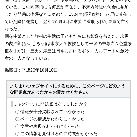
ている。この間盛岡にも何度か滞在し、不来方吟社の句会に参加
したり門弟の指導などに努めた。1934年(昭和9年)、八戸に滞在し
ていた際に発病し、翌年の1月3日に家族に看取られて東京で亡く
なった。
画を生業とした静村の生活は子どもたちにも影響を与えた。次男
の亥治郎(がいじろう)は東京大学教授として平泉の中尊寺金色堂修
復を手がけ、三男の淳三は日本におけるボタニカルアートの創始
者の一人となっている。
掲載日：平成20年10月10日
よりよいウェブサイトにするために、このページにどのよう
な問題点があったかをお聞かせください。
このページに問題点はありましたか？
情報が十分掲載されていなかった
ページの構成がわかりにくかった
文章や表現がわかりにくかった
この情報を見付けるのに時間がかかった