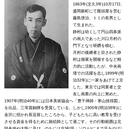
1863年(文久3年)10月17日、
盛岡穀町にて饅頭屋を営む
藤島啓治、トミの長男とし
て生まれた。
静村は幼くして円山四条派
の画人であった川口月村の
門下となり研鑽を積む。
月村の後継者と目された静
村は個展を開催するなど精
力的に活動したが、中央画
壇での活躍を志し1899年(明
治32年)に一家をあげて上京
した。東京では同業者と交
友し画業の向上に努めた。
1907年(明治40年)には日本美術協会へ「豊干禅師・寒山捨得図」
を出品、三等賞銅牌を受賞している。しかし1905年(明治38年)に
金沢に招かれ長逗留したころから、子どもたちに高い教育を受け
させる資金を得るために旅絵師として過ごす。その行動範囲は北
陸各地や大阪に及び、のちには京城(現：ソウル)にまで足をのばし