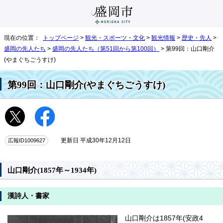
現在の位置：
トップページ
>
観光・スポーツ・文化
>
観光情報
>
歴史・先人
>
盛岡の先人たち
>
盛岡の先人たち（第51回から第100回）
> 第99回：山口剛介
(やまぐちごうすけ)
第99回：山口剛介(やまぐちごうすけ)
広報ID1009627
更新日 平成30年12月12日
山口剛介(1857年～1934年)
漢詩人・書家
山口剛介は1857年(安政4