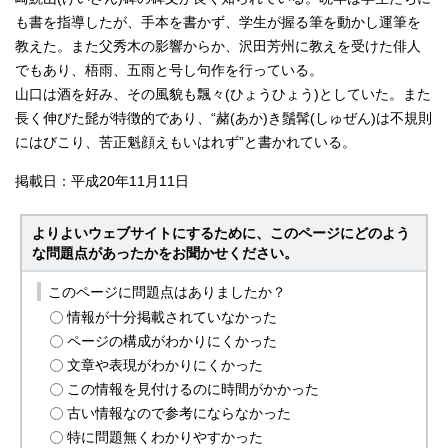
も書を指導したが、手本を書かず、学生が握る筆を動かし運筆を
教えた。また父秀木の影響からか、沢田芳州に教えを受けた俳人
でもあり、梧雨、五雨と号し句作を行っている。
山口は酒を好み、その風貌も飄々(ひょうひょう)としていた。また
長く伸びた髭が特徴的であり、“赭(あか)き鬚髯(しゅぜん)は不規則
にはびこり、苦正魁顔えもいはれず”と書かれている。
掲載日：平成20年11月11日
よりよいウェブサイトにするために、このページにどのよう
な問題点があったかをお聞かせください。
このページに問題点はありましたか？
情報が十分掲載されていなかった
ページの構成がわかりにくかった
文章や表現がわかりにくかった
この情報を見付けるのに時間がかかった
古い情報なので参考にならなかった
特に問題無くわかりやすかった