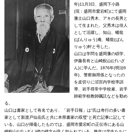
年)11月3日、盛岡下小路
(現：盛岡市愛宕町)にて盛岡
藩士山口秀木、アキの長男と
して生まれた。父秀木は俳人
として活躍し、知山、蟠龍
(ばんりゅう)庵、蟠龍(ばん
りゅう)軒と号した。
山口は学問を盛岡藩の碩学、
伊藤長有と山崎鯢山(げいざ
ん)に学んだ。1876年(明治9
年)、警察御用係となったの
を皮切りに沼宮内学校準訓
導、岩手尋常中学校雇、岩手
師範学校教師嘱託などを勤め
る。
山口は書家として有名であり、「岩手日報」は“氏は奇行の多い書
家として新渡戸仙岳氏と共に本県書家の双璧”と死亡記事に記して
いる。山口が揮毫したものでは、盛岡市愛宕町の正伝寺にある山
崎鯢山(げいざん)碑の碑文が良く知られている。晩年は学生たちに