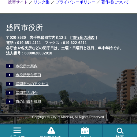
携帯サイト
リンク集
プライバシーポリシー
著作権について
盛岡市役所
〒020-8530 岩手県盛岡市内丸12-2 [
市役所の地図
］
電話：019-651-4111 ファクス：019-622-6211
各庁舎や各支所などの閉庁日は、土曜・日曜日と祝日、年末年始です。
法人番号：6000020032018
市役所の案内
市役所受付窓口
盛岡市へのアクセス
盛岡市の紹介
市の組織と職員
Copyright © City of Morioka, All Rights Reserved.
メニュー
検索