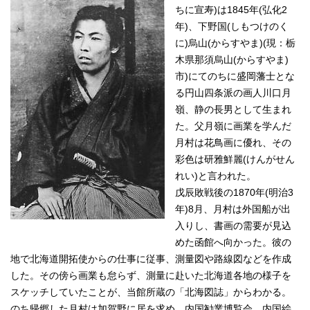
ちに宣寿)は1845年(弘化2
年)、下野国(しもつけのく
に)烏山(からすやま)(現：栃
木県那須烏山(からすやま)
市)にてのちに盛岡藩士とな
る円山四条派の画人川口月
嶺、静の長男として生まれ
た。父月嶺に画業を学んだ
月村は花鳥画に優れ、その
彩色は研雅鮮麗(けんがせん
れい)と言われた。
戊辰敗戦後の1870年(明治3
年)8月、月村は外国船が出
入りし、書画の需要が見込
めた函館へ向かった。彼の
地で北海道開拓使からの仕事に従事、測量図や路線図などを作成
した。その傍ら画業も怠らず、測量に赴いた北海道各地の様子を
スケッチしていたことが、当館所蔵の「北海図誌」からわかる。
のち帰郷した月村は加賀野に居を求め、内国勧業博覧会、内国絵