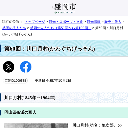
現在の位置：
トップページ
>
観光・スポーツ・文化
>
観光情報
>
歴史・先人
>
盛岡の先人たち
>
盛岡の先人たち（第51回から第100回）
> 第60回：川口月村
(かわぐちげっそん)
第60回：川口月村(かわぐちげっそん)
広報ID1009588
更新日 令和7年10月2日
川口月村(1845年～1904年)
円山四条派の画人
川口月村(幼名：亀次郎、の