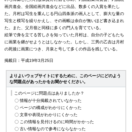
画共進会、全国絵画共進会などに出品、数多くの入賞を果たし
た。月村は写生を重んじる円山四条派の画人として、膨大な量の
写生と模写を繰りかえし、その画帳は余白が無いほど書き込まれ
た。また、父月嶺と同様に多くの門人を育てている。
絵筆で身を立てる苦しさを知っていた月村は、自分の子どもたち
に画業を継がせようとはしなかった。しかし、三男の乙吉は月村
の死後に画業につき、月泉と号して多くの作品を残している。
掲載日：平成19年3月25日
よりよいウェブサイトにするために、このページにどのよう
な問題点があったかをお聞かせください。
このページに問題点はありましたか？
情報が十分掲載されていなかった
ページの構成がわかりにくかった
文章や表現がわかりにくかった
この情報を見付けるのに時間がかかった
古い情報なので参考にならなかった