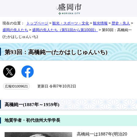
現在の位置：
トップページ
>
観光・スポーツ・文化
>
観光情報
>
歴史・先人
>
盛岡の先人たち
>
盛岡の先人たち（第51回から第100回）
> 第93回：高橋純一
(たかはしじゅんいち)
第93回：高橋純一(たかはしじゅんいち)
広報ID1009621
更新日 令和7年10月2日
高橋純一(1887年～1959年)
地質学者・初代信州大学学長
高橋純一は1887年(明治20