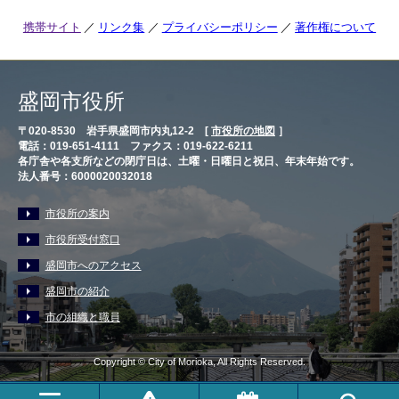
携帯サイト
リンク集
プライバシーポリシー
著作権について
盛岡市役所
〒020-8530 岩手県盛岡市内丸12-2 [
市役所の地図
］
電話：019-651-4111 ファクス：019-622-6211
各庁舎や各支所などの閉庁日は、土曜・日曜日と祝日、年末年始です。
法人番号：6000020032018
市役所の案内
市役所受付窓口
盛岡市へのアクセス
盛岡市の紹介
市の組織と職員
Copyright © City of Morioka, All Rights Reserved.