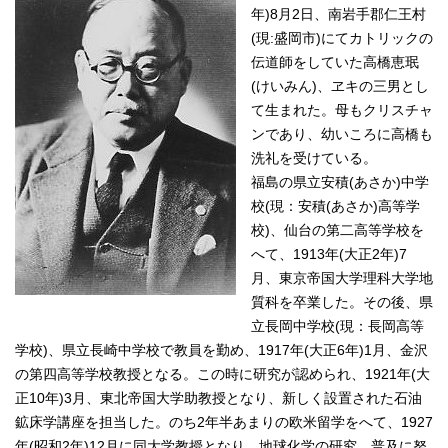
年)8月2日、南岩手郡仁王村
(現:盛岡市)にてカトリックの
伝道師をしていた高橋恵珉
(けいみん)、ヱキの三男とし
て生まれた。母もクリスチャ
ンであり、幼いころに高橋も
洗礼を受けている。
福島の県立安積(あさか)中学
校(現：安積(あさか)高等学
校)、仙台の第二高等学校を
へて、1913年(大正2年)7
月、東京帝国大学理科大学地
質科を卒業した。その後、県
立長岡中学校(現：長岡高等
学校)、県立長崎中学校で教員を勤め、1917年(大正6年)1月、金沢
の第四高等学校教授となる。この時に研究が認められ、1921年(大
正10年)3月、東北帝国大学助教授となり、新しく設置された石油
鉱床学講座を担当した。のち2年半あまりの欧米留学をへて、1927
年(昭和2年)12月に同大学教授となり、地球化学の研究、普及に努