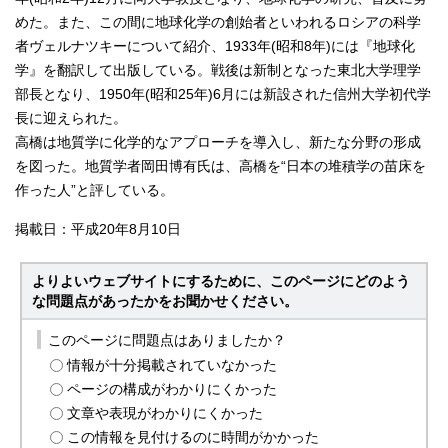
めた。また、この間に地球化学の創始者といわれるロシアの科学
者ヴェルナツキーについて紹介、1933年(昭和8年)には『地球化
学』を翻訳して出版している。戦後は新制となった東北大学理学
部長となり、1950年(昭和25年)6月には新設された信州大学初代学
長に迎えられた。
高橋は地質学に化学的なアプローチを導入し、新たな分野の形成
を図った。地質学者岡田博有氏は、高橋を“日本の堆積学の苗床を
作った人”と評している。
掲載日：平成20年8月10日
よりよいウェブサイトにするために、このページにどのよう
な問題点があったかをお聞かせください。
このページに問題点はありましたか？
情報が十分掲載されていなかった
ページの構成がわかりにくかった
文章や表現がわかりにくかった
この情報を見付けるのに時間がかかった